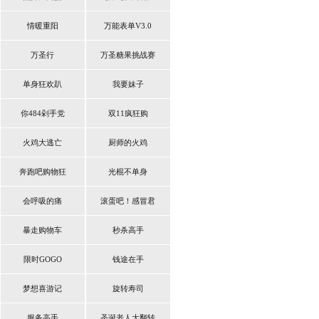
情暖重阳
万能表单V3.0
万圣行
万圣糖果挑战赛
单身狂欢趴
我要妹子
你484剁手党
双11疯狂购
火鸡大逃亡
厨师的火鸡
奔跑吧购物狂
光棍不单身
会呼吸的痛
滚蛋吧！感冒君
暴走购物车
秒杀高手
限时GOGO
钱途在手
梦想喜游记
旋转寿司
服务高手
圣诞老人大翻转