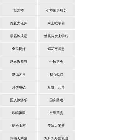
箭之神
小神厨切切切
炎夏大狂奔
向上吧学霸
学霸炼成记
整装待发上学啦
全民捉奸
鲜花寄师恩
感恩教师节
中秋遇兔
嫦娥奔月
归心似箭
月饼爆破
月饼十八弯
国庆旅游乐
国庆囧途
歌唱祖国
空降英姿
锦绣山河
美味大闸蟹
热捕大闸蟹
九月九爱随礼归