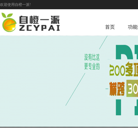
欢迎使用自橙一派!
首页
功能