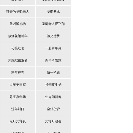
狂奔的圣诞老人
圣诞爸比
圣诞派礼物
圣诞老人爱飞翔
放烟花闹新年
激光运势
巧接红包
一起跨年奔
奔跑吧创业者
新年滑雪旅
跨年狂奔
快手抢票
过年要回家
打倒黄牛党
寻宝嘉年华
生肖闹新春
过年封口
金鸡贺岁
点灯元宵夜
元宵灯谜会