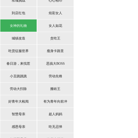
玫瑰挑战
心心相印
到店红包
炫彩女人
女神的礼物
女人如花
城镇改造
贪吃王
吃货征服世界
瘦身卡路里
春日游，来找茬
恶搞大BOSS
小丑跳跳跳
劳动先锋
劳动大扫除
搬砖王
好青年大检阅
有为青年向前冲
智慧母亲
超人妈妈
感恩母亲
吃无忌惮