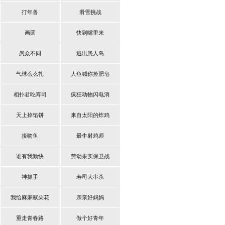
打年兽
滑雪挑战
画圆
快到嘴里来
愚众不同
逃出愚人岛
气球么么扎
人鱼喊你捡肥皂
相扑君吃寿司
疯狂动物闪电消
天上掉馅饼
来自太阳的炸鸡
接吻鱼
最牛射鸡师
谁有我勤快
劳动果实保卫战
神抓手
寿司大串杀
我给麻麻献朵花
亲亲好妈妈
重走青春路
做个好青年