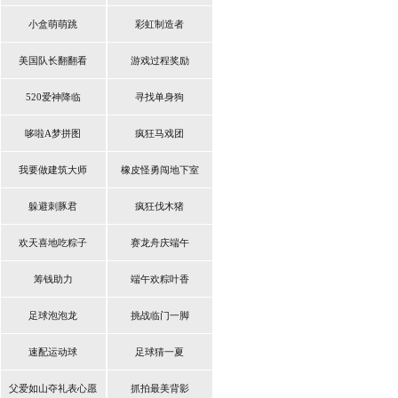
小盒萌萌跳
彩虹制造者
美国队长翻翻看
游戏过程奖励
520爱神降临
寻找单身狗
哆啦A梦拼图
疯狂马戏团
我要做建筑大师
橡皮怪勇闯地下室
躲避刺豚君
疯狂伐木猪
欢天喜地吃粽子
赛龙舟庆端午
筹钱助力
端午欢粽叶香
足球泡泡龙
挑战临门一脚
速配运动球
足球猜一夏
父爱如山夺礼表心愿
抓拍最美背影