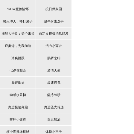
WOW魔兽情怀
抗日保家园
怒火冲天：棒打鬼子
最牛射击选手
海鲜大拼盘：抓个来尝
自定义模板消息群发
鲜
迎奥运，为我加游
活力小雨衣
冰爽跳跃
鹊桥之约
七夕喜相会
爱情天使
躲避幽灵
极速抓鬼
动感水果切
坚持30秒
奥运极速奔跑
奥运圣火传递
撑杆小健将
奥运加油
横冲直撞橄榄球
体操小王子