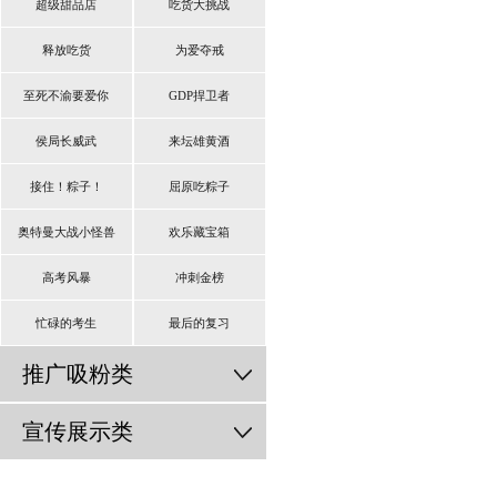
超级甜品店
吃货大挑战
释放吃货
为爱夺戒
至死不渝要爱你
GDP捍卫者
侯局长威武
来坛雄黄酒
接住！粽子！
屈原吃粽子
奥特曼大战小怪兽
欢乐藏宝箱
高考风暴
冲刺金榜
忙碌的考生
最后的复习
推广吸粉类
宣传展示类