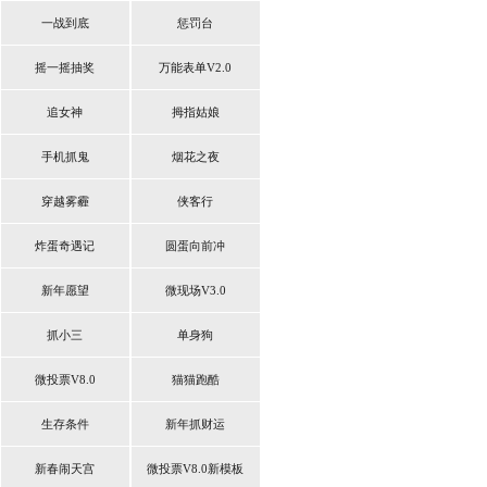
一战到底
惩罚台
摇一摇抽奖
万能表单V2.0
追女神
拇指姑娘
手机抓鬼
烟花之夜
穿越雾霾
侠客行
炸蛋奇遇记
圆蛋向前冲
新年愿望
微现场V3.0
抓小三
单身狗
微投票V8.0
猫猫跑酷
生存条件
新年抓财运
新春闹天宫
微投票V8.0新模板