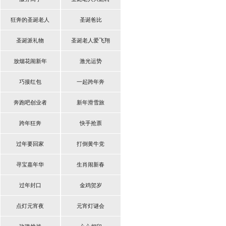
狂奔的圣诞老人
圣诞爸比
圣诞派礼物
圣诞老人爱飞翔
放烟花闹新年
激光运势
巧接红包
一起跨年奔
奔跑吧创业者
新年滑雪旅
跨年狂奔
快手抢票
过年要回家
打倒黄牛党
寻宝嘉年华
生肖闹新春
过年封口
金鸡贺岁
点灯元宵夜
元宵灯谜会