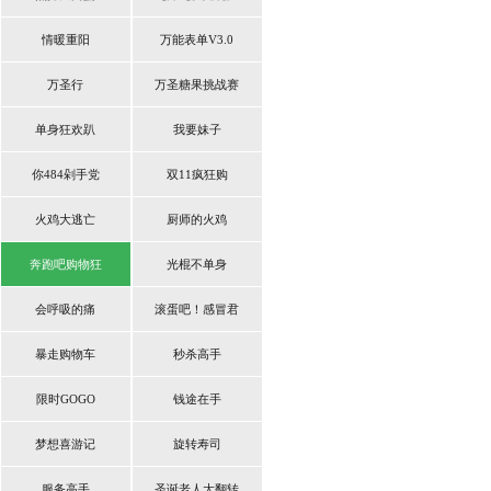
情暖重阳
万能表单V3.0
万圣行
万圣糖果挑战赛
单身狂欢趴
我要妹子
你484剁手党
双11疯狂购
火鸡大逃亡
厨师的火鸡
奔跑吧购物狂
光棍不单身
会呼吸的痛
滚蛋吧！感冒君
暴走购物车
秒杀高手
限时GOGO
钱途在手
梦想喜游记
旋转寿司
服务高手
圣诞老人大翻转