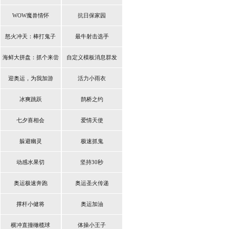
WOW魔兽情怀
抗日保家园
怒火冲天：棒打鬼子
最牛射击选手
海鲜大拼盘：抓个来尝
自定义模板消息群发
鲜
迎奥运，为我加游
活力小雨衣
冰爽跳跃
鹊桥之约
七夕喜相会
爱情天使
躲避幽灵
极速抓鬼
动感水果切
坚持30秒
奥运极速奔跑
奥运圣火传递
撑杆小健将
奥运加油
横冲直撞橄榄球
体操小王子