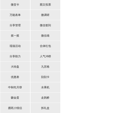
微贺卡
图文投票
万能表单
微调研
分享管理
微信签到
摇一摇
微信墙
现场活动
合体红包
分享助力
人气冲榜
大转盘
九宫格
优惠劵
刮刮卡
中秋吃月饼
水果机
砸金蛋
走鹊桥
摁死小情侣
拆礼盒