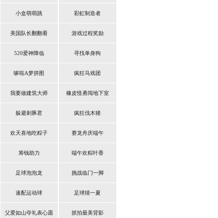
小盒萌萌跳
彩虹制造者
美国队长翻翻看
游戏过程奖励
520爱神降临
寻找单身狗
哆啦A梦拼图
疯狂马戏团
我要做建筑大师
橡皮怪勇闯地下室
躲避刺豚君
疯狂伐木猪
欢天喜地吃粽子
赛龙舟庆端午
筹钱助力
端午欢粽叶香
足球泡泡龙
挑战临门一脚
速配运动球
足球猜一夏
父爱如山夺礼表心愿
抓拍最美背影