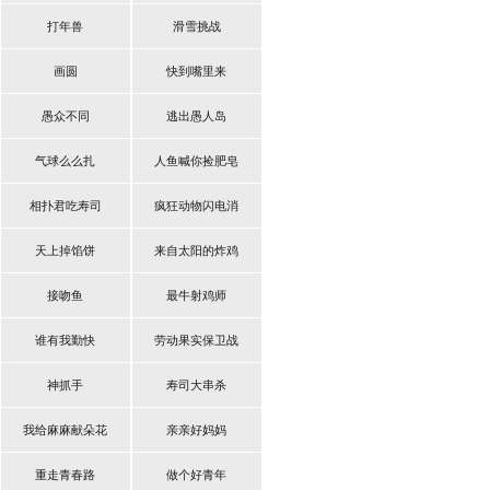
打年兽
滑雪挑战
画圆
快到嘴里来
愚众不同
逃出愚人岛
气球么么扎
人鱼喊你捡肥皂
相扑君吃寿司
疯狂动物闪电消
天上掉馅饼
来自太阳的炸鸡
接吻鱼
最牛射鸡师
谁有我勤快
劳动果实保卫战
神抓手
寿司大串杀
我给麻麻献朵花
亲亲好妈妈
重走青春路
做个好青年