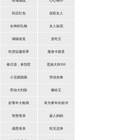
玫瑰挑战
心心相印
到店红包
炫彩女人
女神的礼物
女人如花
城镇改造
贪吃王
吃货征服世界
瘦身卡路里
春日游，来找茬
恶搞大BOSS
小丑跳跳跳
劳动先锋
劳动大扫除
搬砖王
好青年大检阅
有为青年向前冲
智慧母亲
超人妈妈
感恩母亲
吃无忌惮