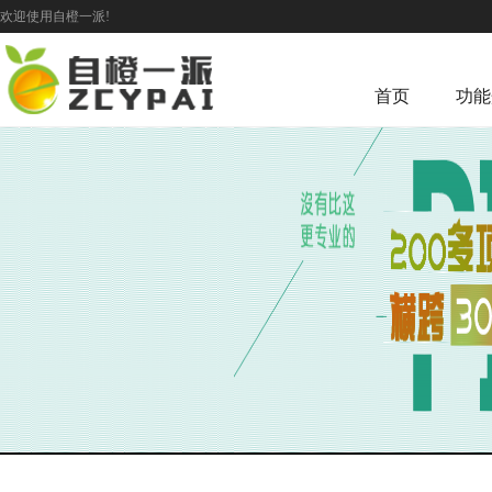
欢迎使用自橙一派!
首页
功能