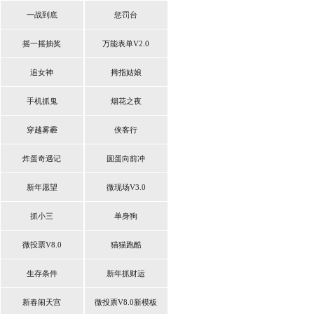
一战到底
惩罚台
摇一摇抽奖
万能表单V2.0
追女神
拇指姑娘
手机抓鬼
烟花之夜
穿越雾霾
侠客行
炸蛋奇遇记
圆蛋向前冲
新年愿望
微现场V3.0
抓小三
单身狗
微投票V8.0
猫猫跑酷
生存条件
新年抓财运
新春闹天宫
微投票V8.0新模板