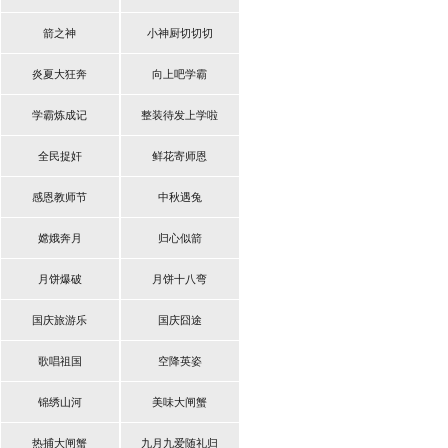
箭之神
小神厨切切切
炎夏大狂奔
向上吧学霸
学霸炼成记
整装待发上学啦
全民捉奸
鲜花寄师恩
感恩教师节
中秋遇兔
嫦娥奔月
归心似箭
月饼爆破
月饼十八弯
国庆旅游乐
国庆囧途
歌唱祖国
空降英姿
锦绣山河
美味大闸蟹
热捕大闸蟹
九月九爱随礼归