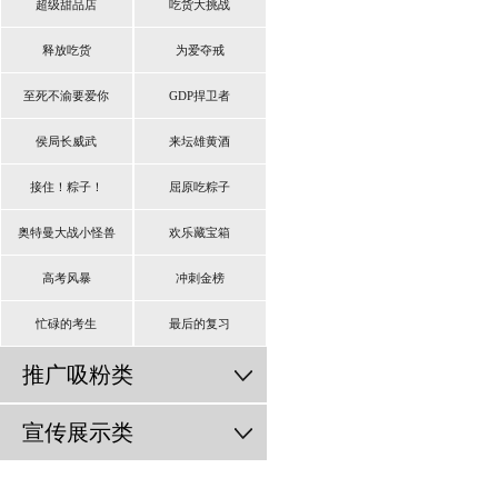
超级甜品店
吃货大挑战
释放吃货
为爱夺戒
至死不渝要爱你
GDP捍卫者
侯局长威武
来坛雄黄酒
接住！粽子！
屈原吃粽子
奥特曼大战小怪兽
欢乐藏宝箱
高考风暴
冲刺金榜
忙碌的考生
最后的复习
推广吸粉类
宣传展示类