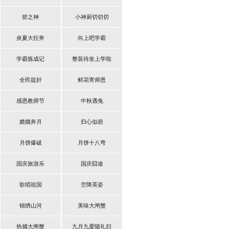
箭之神
小神厨切切切
炎夏大狂奔
向上吧学霸
学霸炼成记
整装待发上学啦
全民捉奸
鲜花寄师恩
感恩教师节
中秋遇兔
嫦娥奔月
归心似箭
月饼爆破
月饼十八弯
国庆旅游乐
国庆囧途
歌唱祖国
空降英姿
锦绣山河
美味大闸蟹
热捕大闸蟹
九月九爱随礼归