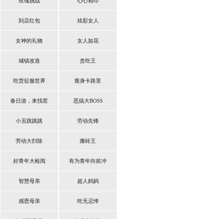
玫瑰挑战
心心相印
到店红包
炫彩女人
女神的礼物
女人如花
城镇改造
贪吃王
吃货征服世界
瘦身卡路里
春日游，来找茬
恶搞大BOSS
小丑跳跳跳
劳动先锋
劳动大扫除
搬砖王
好青年大检阅
有为青年向前冲
智慧母亲
超人妈妈
感恩母亲
吃无忌惮