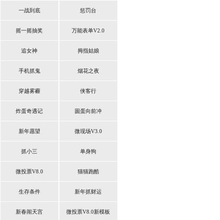
一战到底
惩罚台
摇一摇抽奖
万能表单V2.0
追女神
拇指姑娘
手机抓鬼
烟花之夜
穿越雾霾
侠客行
炸蛋奇遇记
圆蛋向前冲
新年愿望
微现场V3.0
抓小三
单身狗
微投票V8.0
猫猫跑酷
生存条件
新年抓财运
新春闹天宫
微投票V8.0新模板