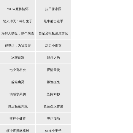
WOW魔兽情怀
抗日保家园
怒火冲天：棒打鬼子
最牛射击选手
海鲜大拼盘：抓个来尝
自定义模板消息群发
鲜
迎奥运，为我加游
活力小雨衣
冰爽跳跃
鹊桥之约
七夕喜相会
爱情天使
躲避幽灵
极速抓鬼
动感水果切
坚持30秒
奥运极速奔跑
奥运圣火传递
撑杆小健将
奥运加油
横冲直撞橄榄球
体操小王子