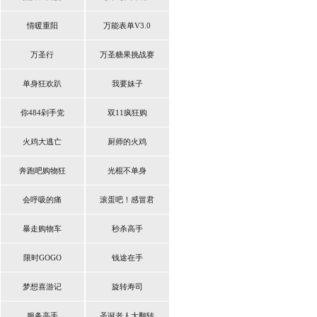
情暖重阳
万能表单V3.0
万圣行
万圣糖果挑战赛
单身狂欢趴
我要妹子
你484剁手党
双11疯狂购
火鸡大逃亡
厨师的火鸡
奔跑吧购物狂
光棍不单身
会呼吸的痛
滚蛋吧！感冒君
暴走购物车
秒杀高手
限时GOGO
钱途在手
梦想喜游记
旋转寿司
服务高手
圣诞老人大翻转