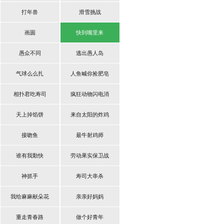
打年兽
滑雪挑战
画圆
快到嘴里来
愚众不同
逃出愚人岛
气球么么扎
人鱼喊你捡肥皂
相扑君吃寿司
疯狂动物闪电消
天上掉馅饼
来自太阳的炸鸡
接吻鱼
最牛射鸡师
谁有我勤快
劳动果实保卫战
神抓手
寿司大串杀
我给麻麻献朵花
亲亲好妈妈
重走青春路
做个好青年