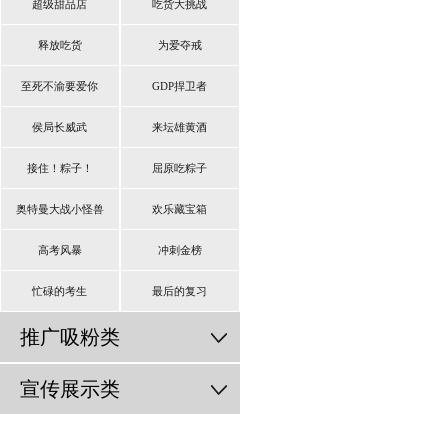
超级甜品店
吃货大挑战
释放吃货
为爱夺戒
至死不渝要爱你
GDP捍卫者
侯局长威武
来坛雄黄酒
接住！粽子！
屈原吃粽子
奥特曼大战小怪兽
欢乐藏宝箱
高考风暴
冲刺金榜
忙碌的考生
最后的复习
推广吸粉类
宣传展示类