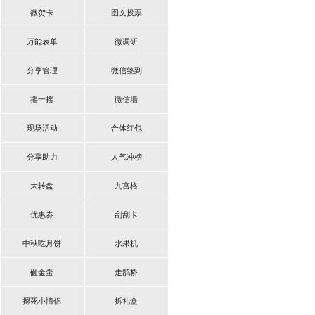
微贺卡
图文投票
万能表单
微调研
分享管理
微信签到
摇一摇
微信墙
现场活动
合体红包
分享助力
人气冲榜
大转盘
九宫格
优惠劵
刮刮卡
中秋吃月饼
水果机
砸金蛋
走鹊桥
摁死小情侣
拆礼盒