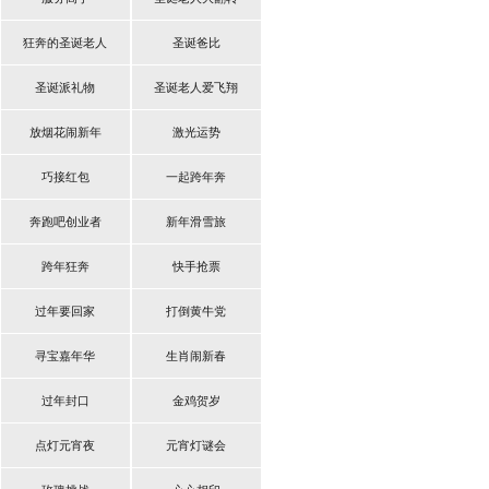
狂奔的圣诞老人
圣诞爸比
圣诞派礼物
圣诞老人爱飞翔
放烟花闹新年
激光运势
巧接红包
一起跨年奔
奔跑吧创业者
新年滑雪旅
跨年狂奔
快手抢票
过年要回家
打倒黄牛党
寻宝嘉年华
生肖闹新春
过年封口
金鸡贺岁
点灯元宵夜
元宵灯谜会