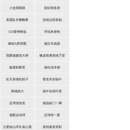
小盒萌萌跳
彩虹制造者
美国队长翻翻看
游戏过程奖励
520爱神降临
寻找单身狗
哆啦A梦拼图
疯狂马戏团
我要做建筑大师
橡皮怪勇闯地下室
躲避刺豚君
疯狂伐木猪
欢天喜地吃粽子
赛龙舟庆端午
筹钱助力
端午欢粽叶香
足球泡泡龙
挑战临门一脚
速配运动球
足球猜一夏
父爱如山夺礼表心愿
抓拍最美背影