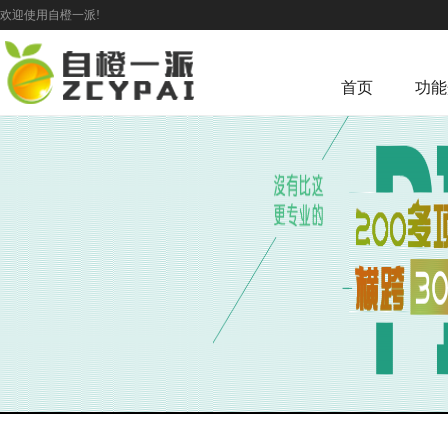
欢迎使用自橙一派!
首页
功能