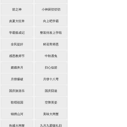
箭之神
小神厨切切切
炎夏大狂奔
向上吧学霸
学霸炼成记
整装待发上学啦
全民捉奸
鲜花寄师恩
感恩教师节
中秋遇兔
嫦娥奔月
归心似箭
月饼爆破
月饼十八弯
国庆旅游乐
国庆囧途
歌唱祖国
空降英姿
锦绣山河
美味大闸蟹
热捕大闸蟹
九月九爱随礼归