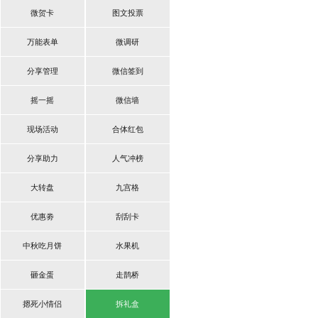
微贺卡
图文投票
万能表单
微调研
分享管理
微信签到
摇一摇
微信墙
现场活动
合体红包
分享助力
人气冲榜
大转盘
九宫格
优惠劵
刮刮卡
中秋吃月饼
水果机
砸金蛋
走鹊桥
摁死小情侣
拆礼盒