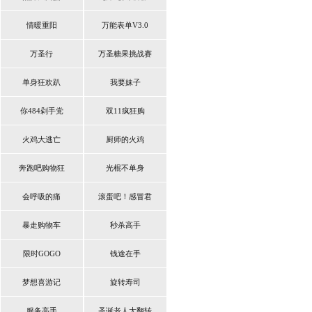
情暖重阳
万能表单V3.0
万圣行
万圣糖果挑战赛
单身狂欢趴
我要妹子
你484剁手党
双11疯狂购
火鸡大逃亡
厨师的火鸡
奔跑吧购物狂
光棍不单身
会呼吸的痛
滚蛋吧！感冒君
暴走购物车
秒杀高手
限时GOGO
钱途在手
梦想喜游记
旋转寿司
服务高手
圣诞老人大翻转