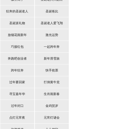
狂奔的圣诞老人
圣诞爸比
圣诞派礼物
圣诞老人爱飞翔
放烟花闹新年
激光运势
巧接红包
一起跨年奔
奔跑吧创业者
新年滑雪旅
跨年狂奔
快手抢票
过年要回家
打倒黄牛党
寻宝嘉年华
生肖闹新春
过年封口
金鸡贺岁
点灯元宵夜
元宵灯谜会