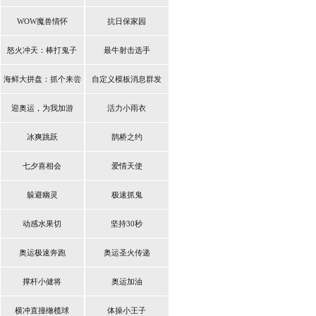
WOW魔兽情怀
抗日保家园
怒火冲天：棒打鬼子
最牛射击选手
海鲜大拼盘：抓个来尝
自定义模板消息群发
鲜
迎奥运，为我加游
活力小雨衣
冰爽跳跃
鹊桥之约
七夕喜相会
爱情天使
躲避幽灵
极速抓鬼
动感水果切
坚持30秒
奥运极速奔跑
奥运圣火传递
撑杆小健将
奥运加油
横冲直撞橄榄球
体操小王子