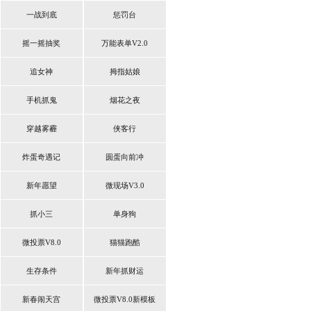
一战到底
惩罚台
摇一摇抽奖
万能表单V2.0
追女神
拇指姑娘
手机抓鬼
烟花之夜
穿越雾霾
侠客行
炸蛋奇遇记
圆蛋向前冲
新年愿望
微现场V3.0
抓小三
单身狗
微投票V8.0
猫猫跑酷
生存条件
新年抓财运
新春闹天宫
微投票V8.0新模板