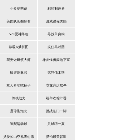
小盒萌萌跳
彩虹制造者
美国队长翻翻看
游戏过程奖励
520爱神降临
寻找单身狗
哆啦A梦拼图
疯狂马戏团
我要做建筑大师
橡皮怪勇闯地下室
躲避刺豚君
疯狂伐木猪
欢天喜地吃粽子
赛龙舟庆端午
筹钱助力
端午欢粽叶香
足球泡泡龙
挑战临门一脚
速配运动球
足球猜一夏
父爱如山夺礼表心愿
抓拍最美背影