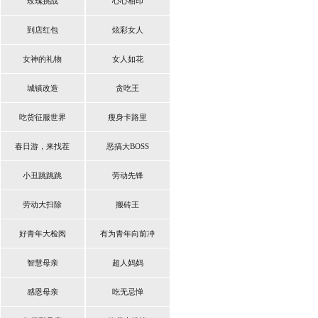
玫瑰挑战
心心相印
到店红包
炫彩女人
女神的礼物
女人如花
城镇改造
贪吃王
吃货征服世界
瘦身卡路里
春日游，来找茬
恶搞大BOSS
小丑跳跳跳
劳动先锋
劳动大扫除
搬砖王
好青年大检阅
有为青年向前冲
智慧母亲
超人妈妈
感恩母亲
吃无忌惮