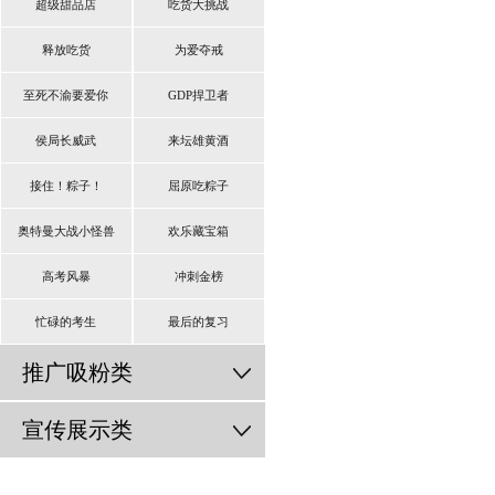
超级甜品店
吃货大挑战
释放吃货
为爱夺戒
至死不渝要爱你
GDP捍卫者
侯局长威武
来坛雄黄酒
接住！粽子！
屈原吃粽子
奥特曼大战小怪兽
欢乐藏宝箱
高考风暴
冲刺金榜
忙碌的考生
最后的复习
推广吸粉类
宣传展示类