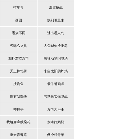
打年兽
滑雪挑战
画圆
快到嘴里来
愚众不同
逃出愚人岛
气球么么扎
人鱼喊你捡肥皂
相扑君吃寿司
疯狂动物闪电消
天上掉馅饼
来自太阳的炸鸡
接吻鱼
最牛射鸡师
谁有我勤快
劳动果实保卫战
神抓手
寿司大串杀
我给麻麻献朵花
亲亲好妈妈
重走青春路
做个好青年