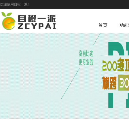
欢迎使用自橙一派!
首页
功能