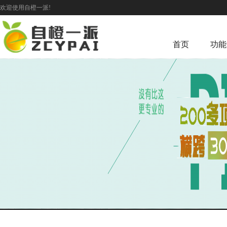
欢迎使用自橙一派!
首页
功能