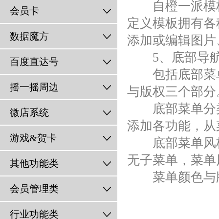
自橙一派
模
会员卡
定义模板
拥有各
数据魔方
添加或编辑图片
5、底部导航
百度直达号
包括底部菜单
摇一摇周边
与版权三个部分
底部菜单分类
微店系统
添加各功能，从
游戏&贺卡
底部菜单风格分
无子菜单，菜单风
其他功能类
菜单颜色与版
会员管理类
行业功能类