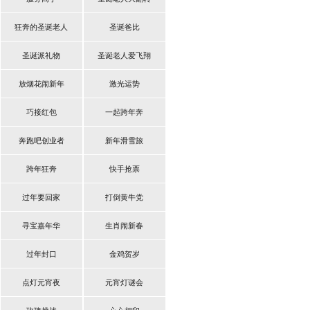
狂奔的圣诞老人
圣诞爸比
圣诞派礼物
圣诞老人爱飞翔
放烟花闹新年
激光运势
巧接红包
一起跨年奔
奔跑吧创业者
新年滑雪旅
跨年狂奔
快手抢票
过年要回家
打倒黄牛党
寻宝嘉年华
生肖闹新春
过年封口
金鸡贺岁
点灯元宵夜
元宵灯谜会