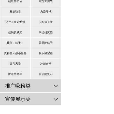
超级甜品店
吃货大挑战
释放吃货
为爱夺戒
至死不渝要爱你
GDP捍卫者
侯局长威武
来坛雄黄酒
接住！粽子！
屈原吃粽子
奥特曼大战小怪兽
欢乐藏宝箱
高考风暴
冲刺金榜
忙碌的考生
最后的复习
推广吸粉类
宣传展示类