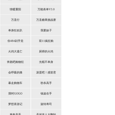
情暖重阳
万能表单V3.0
万圣行
万圣糖果挑战赛
单身狂欢趴
我要妹子
你484剁手党
双11疯狂购
火鸡大逃亡
厨师的火鸡
奔跑吧购物狂
光棍不单身
会呼吸的痛
滚蛋吧！感冒君
暴走购物车
秒杀高手
限时GOGO
钱途在手
梦想喜游记
旋转寿司
服务高手
圣诞老人大翻转