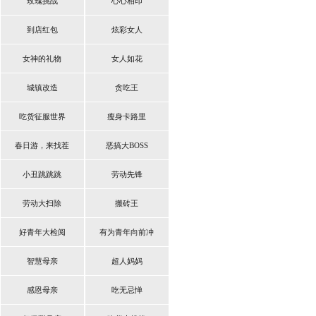
玫瑰挑战
心心相印
到店红包
炫彩女人
女神的礼物
女人如花
城镇改造
贪吃王
吃货征服世界
瘦身卡路里
春日游，来找茬
恶搞大BOSS
小丑跳跳跳
劳动先锋
劳动大扫除
搬砖王
好青年大检阅
有为青年向前冲
智慧母亲
超人妈妈
感恩母亲
吃无忌惮