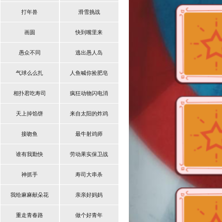
打年兽
滑雪挑战
画圆
快到嘴里来
愚众不同
逃出愚人岛
气球么么扎
人鱼喊你捡肥皂
相扑君吃寿司
疯狂动物闪电消
天上掉馅饼
来自太阳的炸鸡
接吻鱼
最牛射鸡师
谁有我勤快
劳动果实保卫战
神抓手
寿司大串杀
我给麻麻献朵花
亲亲好妈妈
重走青春路
做个好青年