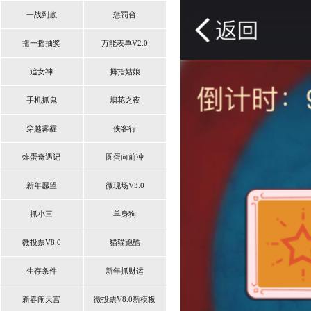
一战到底
惩罚台
摇一摇抽奖
万能表单V2.0
追女神
拇指姑娘
手机抓鬼
烟花之夜
穿越雾霾
侠客行
炸蛋奇遇记
圆蛋向前冲
新年愿望
微现场V3.0
抓小三
单身狗
微投票V8.0
猫猫跑酷
生存条件
新年抓财运
新春闹天宫
微投票V8.0新模板