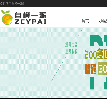
欢迎使用自橙一派!
首页
功能