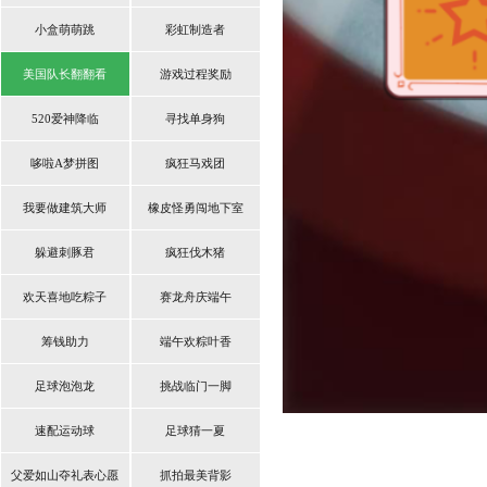
小盒萌萌跳
彩虹制造者
美国队长翻翻看
游戏过程奖励
520爱神降临
寻找单身狗
哆啦A梦拼图
疯狂马戏团
我要做建筑大师
橡皮怪勇闯地下室
躲避刺豚君
疯狂伐木猪
欢天喜地吃粽子
赛龙舟庆端午
筹钱助力
端午欢粽叶香
足球泡泡龙
挑战临门一脚
速配运动球
足球猜一夏
父爱如山夺礼表心愿
抓拍最美背影