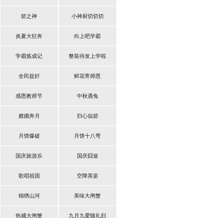
箭之神
小神厨切切切
炎夏大狂奔
向上吧学霸
学霸炼成记
整装待发上学啦
全民捉奸
鲜花寄师恩
感恩教师节
中秋遇兔
嫦娥奔月
归心似箭
月饼爆破
月饼十八弯
国庆旅游乐
国庆囧途
歌唱祖国
空降英姿
锦绣山河
美味大闸蟹
热捕大闸蟹
九月九爱随礼归