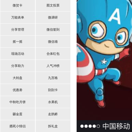
微贺卡
图文投票
万能表单
微调研
分享管理
微信签到
摇一摇
微信墙
现场活动
合体红包
分享助力
人气冲榜
大转盘
九宫格
优惠劵
刮刮卡
中秋吃月饼
水果机
砸金蛋
走鹊桥
摁死小情侣
拆礼盒