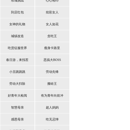
玫瑰挑战
心心相印
到店红包
炫彩女人
女神的礼物
女人如花
城镇改造
贪吃王
吃货征服世界
瘦身卡路里
春日游，来找茬
恶搞大BOSS
小丑跳跳跳
劳动先锋
劳动大扫除
搬砖王
好青年大检阅
有为青年向前冲
智慧母亲
超人妈妈
感恩母亲
吃无忌惮