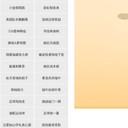
小盒萌萌跳
彩虹制造者
美国队长翻翻看
游戏过程奖励
520爱神降临
寻找单身狗
哆啦A梦拼图
疯狂马戏团
我要做建筑大师
橡皮怪勇闯地下室
躲避刺豚君
疯狂伐木猪
欢天喜地吃粽子
赛龙舟庆端午
筹钱助力
端午欢粽叶香
足球泡泡龙
挑战临门一脚
速配运动球
足球猜一夏
父爱如山夺礼表心愿
抓拍最美背影