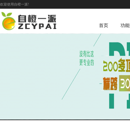
欢迎使用自橙一派!
首页
功能