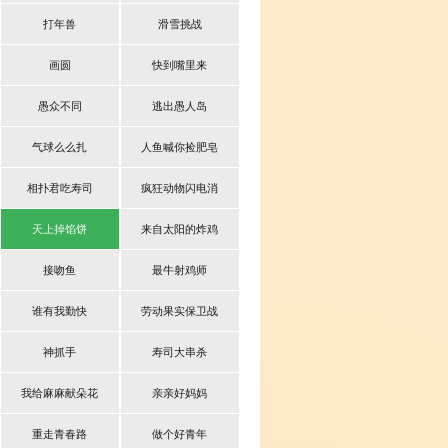
打年兽
滑雪挑战
画圆
快到嘴里来
愚众不同
逃出愚人岛
气球么么扎
人鱼喊你捡肥皂
相扑君吃寿司
疯狂动物闪电消
天上掉馅饼
来自太阳的炸鸡
接吻鱼
最牛射鸡师
谁有我勤快
劳动果实保卫战
神抓手
寿司大串杀
我给麻麻献朵花
亲亲好妈妈
重走青春路
做个好青年