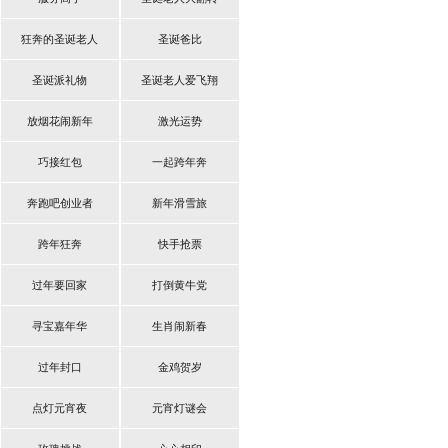
狂奔的圣诞老人
圣诞爸比
圣诞派礼物
圣诞老人爱飞翔
放烟花闹新年
激光运势
巧接红包
一起跨年奔
奔跑吧创业者
新年滑雪旅
跨年狂奔
快手抢票
过年要回家
打倒黄牛党
寻宝嘉年华
生肖闹新春
过年封口
金鸡贺岁
点灯元宵夜
元宵灯谜会