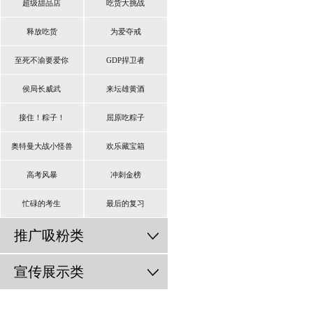
超级甜品店
吃货大挑战
释放吃货
为爱夺戒
至死不渝要爱你
GDP捍卫者
侯局长威武
来坛雄黄酒
接住！粽子！
屈原吃粽子
奥特曼大战小怪兽
欢乐藏宝箱
高考风暴
冲刺金榜
忙碌的考生
最后的复习
推广吸粉类
宣传展示类