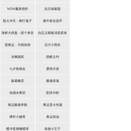
WOW魔兽情怀
抗日保家园
怒火冲天：棒打鬼子
最牛射击选手
海鲜大拼盘：抓个来尝
自定义模板消息群发
鲜
迎奥运，为我加游
活力小雨衣
冰爽跳跃
鹊桥之约
七夕喜相会
爱情天使
躲避幽灵
极速抓鬼
动感水果切
坚持30秒
奥运极速奔跑
奥运圣火传递
撑杆小健将
奥运加油
横冲直撞橄榄球
体操小王子