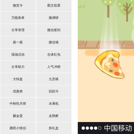
微贺卡
图文投票
万能表单
微调研
分享管理
微信签到
摇一摇
微信墙
现场活动
合体红包
分享助力
人气冲榜
大转盘
九宫格
优惠劵
刮刮卡
中秋吃月饼
水果机
砸金蛋
走鹊桥
摁死小情侣
拆礼盒