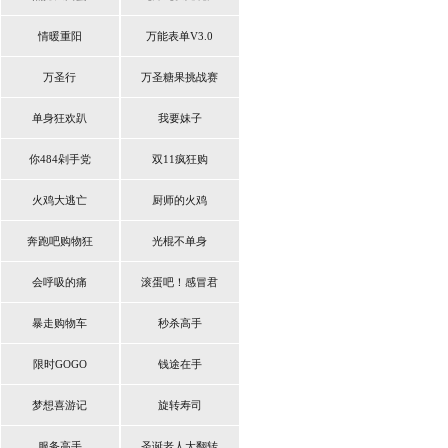
情暖重阳
万能表单V3.0
万圣行
万圣糖果挑战赛
单身狂欢趴
我要妹子
你484剁手党
双11疯狂购
火鸡大逃亡
厨师的火鸡
奔跑吧购物狂
光棍不单身
会呼吸的痛
滚蛋吧！感冒君
暴走购物车
秒杀高手
限时GOGO
钱途在手
梦想喜游记
旋转寿司
服务高手
圣诞老人大翻转