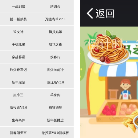
一战到底
惩罚台
摇一摇抽奖
万能表单V2.0
追女神
拇指姑娘
手机抓鬼
烟花之夜
穿越雾霾
侠客行
炸蛋奇遇记
圆蛋向前冲
新年愿望
微现场V3.0
抓小三
单身狗
微投票V8.0
猫猫跑酷
生存条件
新年抓财运
新春闹天宫
微投票V8.0新模板