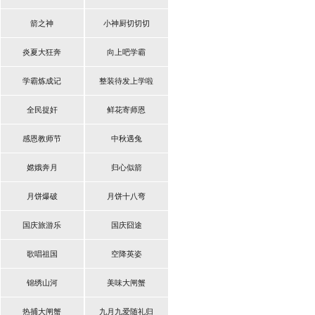
箭之神
小神厨切切切
炎夏大狂奔
向上吧学霸
学霸炼成记
整装待发上学啦
全民捉奸
鲜花寄师恩
感恩教师节
中秋遇兔
嫦娥奔月
归心似箭
月饼爆破
月饼十八弯
国庆旅游乐
国庆囧途
歌唱祖国
空降英姿
锦绣山河
美味大闸蟹
热捕大闸蟹
九月九爱随礼归