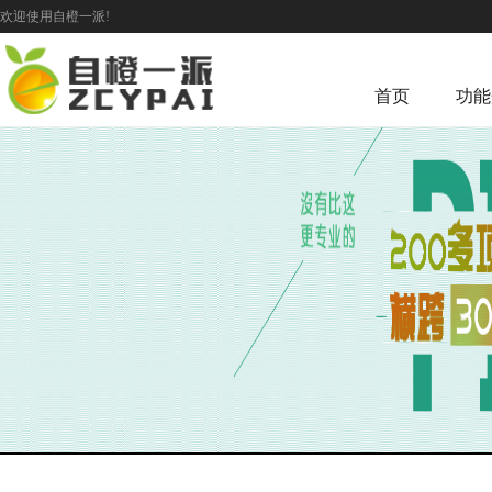
欢迎使用自橙一派!
首页
功能