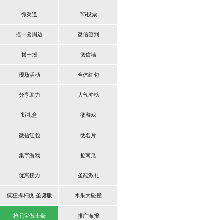
微渠道
3G投票
摇一摇周边
微信签到
摇一摇
微信墙
现场活动
合体红包
分享助力
人气冲榜
拆礼盒
微游戏
微信红包
微名片
集字游戏
捡南瓜
优惠接力
圣诞派礼
疯狂撑杆跳-圣诞版
水果大碰撞
抢元宝做土豪
推广海报