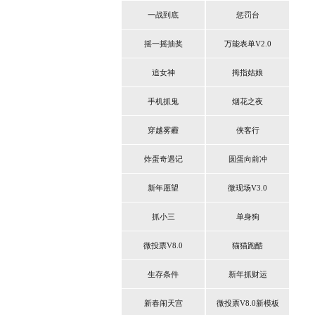
一战到底
惩罚台
摇一摇抽奖
万能表单V2.0
追女神
拇指姑娘
手机抓鬼
烟花之夜
穿越雾霾
侠客行
炸蛋奇遇记
圆蛋向前冲
新年愿望
微现场V3.0
抓小三
单身狗
微投票V8.0
猫猫跑酷
生存条件
新年抓财运
新春闹天宫
微投票V8.0新模板