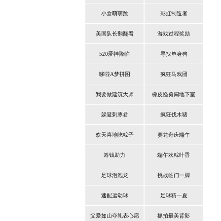
小盒萌萌跳
彩虹制造者
美国队长翻翻看
游戏过程奖励
520爱神降临
寻找单身狗
哆啦A梦拼图
疯狂马戏团
我要做建筑大师
橡皮怪勇闯地下室
躲避刺豚君
疯狂伐木猪
欢天喜地吃粽子
赛龙舟庆端午
筹钱助力
端午欢粽叶香
足球泡泡龙
挑战临门一脚
速配运动球
足球猜一夏
父爱如山夺礼表心愿
抓拍最美背影