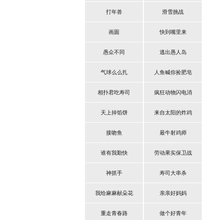
打年兽
滑雪挑战
画圆
快到嘴里来
愚众不同
逃出愚人岛
气球么么扎
人鱼喊你捡肥皂
相扑君吃寿司
疯狂动物闪电消
天上掉馅饼
来自太阳的炸鸡
接吻鱼
最牛射鸡师
谁有我勤快
劳动果实保卫战
神抓手
寿司大串杀
我给麻麻献朵花
亲亲好妈妈
重走青春路
做个好青年