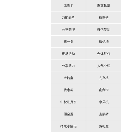
微贺卡
图文投票
万能表单
微调研
分享管理
微信签到
摇一摇
微信墙
现场活动
合体红包
分享助力
人气冲榜
大转盘
九宫格
优惠劵
刮刮卡
中秋吃月饼
水果机
砸金蛋
走鹊桥
摁死小情侣
拆礼盒