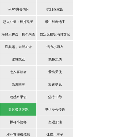
WOW魔兽情怀
抗日保家园
怒火冲天：棒打鬼子
最牛射击选手
海鲜大拼盘：抓个来尝
自定义模板消息群发
鲜
迎奥运，为我加游
活力小雨衣
冰爽跳跃
鹊桥之约
七夕喜相会
爱情天使
躲避幽灵
极速抓鬼
动感水果切
坚持30秒
奥运极速奔跑
奥运圣火传递
撑杆小健将
奥运加油
横冲直撞橄榄球
体操小王子