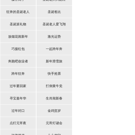
狂奔的圣诞老人
圣诞爸比
圣诞派礼物
圣诞老人爱飞翔
放烟花闹新年
激光运势
巧接红包
一起跨年奔
奔跑吧创业者
新年滑雪旅
跨年狂奔
快手抢票
过年要回家
打倒黄牛党
寻宝嘉年华
生肖闹新春
过年封口
金鸡贺岁
点灯元宵夜
元宵灯谜会