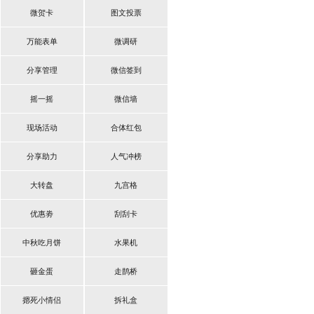
微贺卡
图文投票
万能表单
微调研
分享管理
微信签到
摇一摇
微信墙
现场活动
合体红包
分享助力
人气冲榜
大转盘
九宫格
优惠劵
刮刮卡
中秋吃月饼
水果机
砸金蛋
走鹊桥
摁死小情侣
拆礼盒