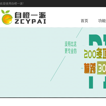
欢迎使用自橙一派!
首页
功能