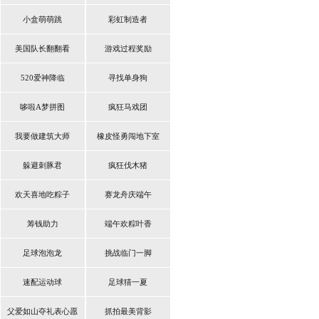
小盒萌萌跳
彩虹制造者
美国队长翻翻看
游戏过程奖励
520爱神降临
寻找单身狗
哆啦A梦拼图
疯狂马戏团
我要做建筑大师
橡皮怪勇闯地下室
躲避刺豚君
疯狂伐木猪
欢天喜地吃粽子
赛龙舟庆端午
筹钱助力
端午欢粽叶香
足球泡泡龙
挑战临门一脚
速配运动球
足球猜一夏
父爱如山夺礼表心愿
抓拍最美背影