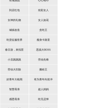
玫瑰挑战
心心相印
到店红包
炫彩女人
女神的礼物
女人如花
城镇改造
贪吃王
吃货征服世界
瘦身卡路里
春日游，来找茬
恶搞大BOSS
小丑跳跳跳
劳动先锋
劳动大扫除
搬砖王
好青年大检阅
有为青年向前冲
智慧母亲
超人妈妈
感恩母亲
吃无忌惮