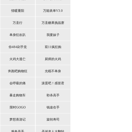
情暖重阳
万能表单V3.0
万圣行
万圣糖果挑战赛
单身狂欢趴
我要妹子
你484剁手党
双11疯狂购
火鸡大逃亡
厨师的火鸡
奔跑吧购物狂
光棍不单身
会呼吸的痛
滚蛋吧！感冒君
暴走购物车
秒杀高手
限时GOGO
钱途在手
梦想喜游记
旋转寿司
服务高手
圣诞老人大翻转