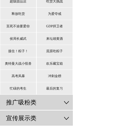
超级甜品店
吃货大挑战
释放吃货
为爱夺戒
至死不渝要爱你
GDP捍卫者
侯局长威武
来坛雄黄酒
接住！粽子！
屈原吃粽子
奥特曼大战小怪兽
欢乐藏宝箱
高考风暴
冲刺金榜
忙碌的考生
最后的复习
推广吸粉类
宣传展示类