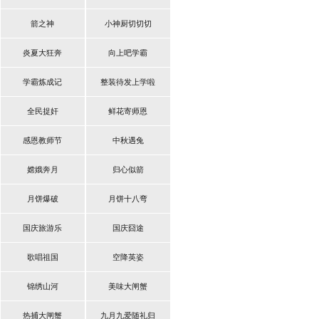
箭之神
小神厨切切切
炎夏大狂奔
向上吧学霸
学霸炼成记
整装待发上学啦
全民捉奸
鲜花寄师恩
感恩教师节
中秋遇兔
嫦娥奔月
归心似箭
月饼爆破
月饼十八弯
国庆旅游乐
国庆囧途
歌唱祖国
空降英姿
锦绣山河
美味大闸蟹
热捕大闸蟹
九月九爱随礼归