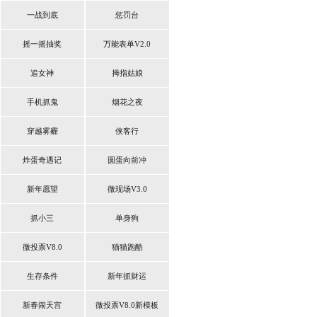
一战到底
惩罚台
摇一摇抽奖
万能表单V2.0
追女神
拇指姑娘
手机抓鬼
烟花之夜
穿越雾霾
侠客行
炸蛋奇遇记
圆蛋向前冲
新年愿望
微现场V3.0
抓小三
单身狗
微投票V8.0
猫猫跑酷
生存条件
新年抓财运
新春闹天宫
微投票V8.0新模板