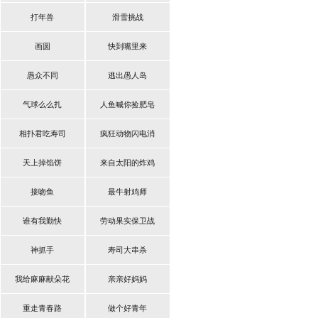
打年兽
滑雪挑战
画圆
快到嘴里来
愚众不同
逃出愚人岛
气球么么扎
人鱼喊你捡肥皂
相扑君吃寿司
疯狂动物闪电消
天上掉馅饼
来自太阳的炸鸡
接吻鱼
最牛射鸡师
谁有我勤快
劳动果实保卫战
神抓手
寿司大串杀
我给麻麻献朵花
亲亲好妈妈
重走青春路
做个好青年