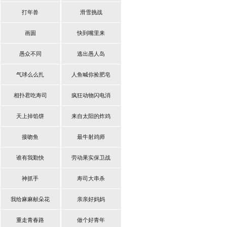
打年兽
滑雪挑战
画圆
快到嘴里来
愚众不同
逃出愚人岛
气球么么扎
人鱼喊你捡肥皂
相扑君吃寿司
疯狂动物闪电消
天上掉馅饼
来自太阳的炸鸡
接吻鱼
最牛射鸡师
谁有我勤快
劳动果实保卫战
神抓手
寿司大串杀
我给麻麻献朵花
亲亲好妈妈
重走青春路
做个好青年