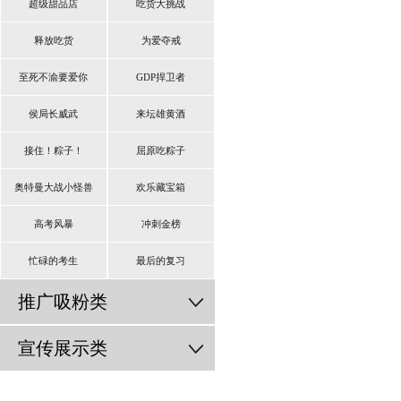
超级甜品店
吃货大挑战
释放吃货
为爱夺戒
至死不渝要爱你
GDP捍卫者
侯局长威武
来坛雄黄酒
接住！粽子！
屈原吃粽子
奥特曼大战小怪兽
欢乐藏宝箱
高考风暴
冲刺金榜
忙碌的考生
最后的复习
推广吸粉类
宣传展示类