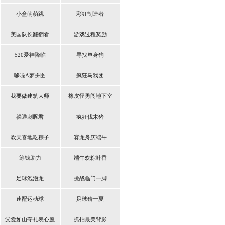
小盒萌萌跳
彩虹制造者
美国队长翻翻看
游戏过程奖励
520爱神降临
寻找单身狗
哆啦A梦拼图
疯狂马戏团
我要做建筑大师
橡皮怪勇闯地下室
躲避刺豚君
疯狂伐木猪
欢天喜地吃粽子
赛龙舟庆端午
筹钱助力
端午欢粽叶香
足球泡泡龙
挑战临门一脚
速配运动球
足球猜一夏
父爱如山夺礼表心愿
抓拍最美背影