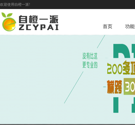
欢迎使用自橙一派!
首页
功能