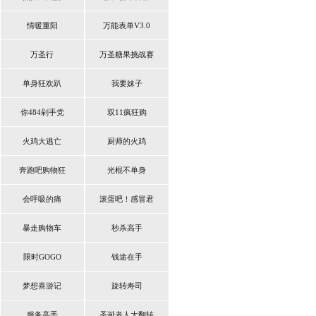
情暖重阳
万能表单V3.0
万圣行
万圣糖果挑战赛
单身狂欢趴
我要妹子
你484剁手党
双11疯狂购
火鸡大逃亡
厨师的火鸡
奔跑吧购物狂
光棍不单身
会呼吸的痛
滚蛋吧！感冒君
暴走购物车
秒杀高手
限时GOGO
钱途在手
梦想喜游记
旋转寿司
服务高手
圣诞老人大翻转