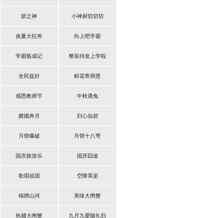
箭之神
小神厨切切切
炎夏大狂奔
向上吧学霸
学霸炼成记
整装待发上学啦
全民捉奸
鲜花寄师恩
感恩教师节
中秋遇兔
嫦娥奔月
归心似箭
月饼爆破
月饼十八弯
国庆旅游乐
国庆囧途
歌唱祖国
空降英姿
锦绣山河
美味大闸蟹
热捕大闸蟹
九月九爱随礼归