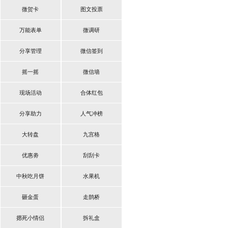
微贺卡
图文投票
万能表单
微调研
分享管理
微信签到
摇一摇
微信墙
现场活动
合体红包
分享助力
人气冲榜
大转盘
九宫格
优惠劵
刮刮卡
中秋吃月饼
水果机
砸金蛋
走鹊桥
摁死小情侣
拆礼盒