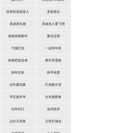
狂奔的圣诞老人
圣诞爸比
圣诞派礼物
圣诞老人爱飞翔
放烟花闹新年
激光运势
巧接红包
一起跨年奔
奔跑吧创业者
新年滑雪旅
跨年狂奔
快手抢票
过年要回家
打倒黄牛党
寻宝嘉年华
生肖闹新春
过年封口
金鸡贺岁
点灯元宵夜
元宵灯谜会