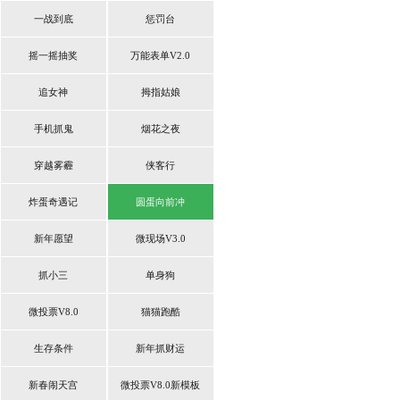
一战到底
惩罚台
摇一摇抽奖
万能表单V2.0
追女神
拇指姑娘
手机抓鬼
烟花之夜
穿越雾霾
侠客行
炸蛋奇遇记
圆蛋向前冲
新年愿望
微现场V3.0
抓小三
单身狗
微投票V8.0
猫猫跑酷
生存条件
新年抓财运
新春闹天宫
微投票V8.0新模板