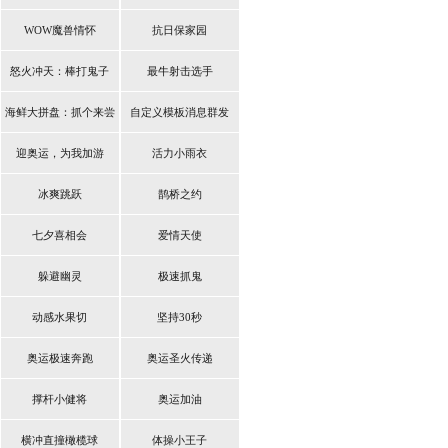
WOW魔兽情怀
抗日保家园
怒火冲天：棒打鬼子
最牛射击选手
海鲜大拼盘：抓个来尝
自定义模板消息群发
鲜
迎奥运，为我加游
活力小雨衣
冰爽跳跃
鹊桥之约
七夕喜相会
爱情天使
躲避幽灵
极速抓鬼
动感水果切
坚持30秒
奥运极速奔跑
奥运圣火传递
撑杆小健将
奥运加油
横冲直撞橄榄球
体操小王子