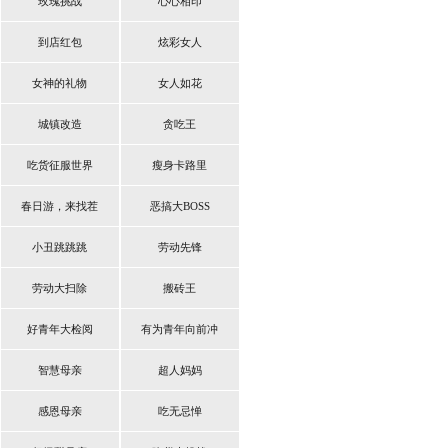
玫瑰挑战
心心相印
到店红包
炫彩女人
女神的礼物
女人如花
城镇改造
贪吃王
吃货征服世界
瘦身卡路里
春日游，来找茬
恶搞大BOSS
小丑跳跳跳
劳动先锋
劳动大扫除
搬砖王
好青年大检阅
有为青年向前冲
智慧母亲
超人妈妈
感恩母亲
吃无忌惮