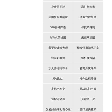
小盒萌萌跳
彩虹制造者
美国队长翻翻看
游戏过程奖励
520爱神降临
寻找单身狗
哆啦A梦拼图
疯狂马戏团
我要做建筑大师
橡皮怪勇闯地下室
躲避刺豚君
疯狂伐木猪
欢天喜地吃粽子
赛龙舟庆端午
筹钱助力
端午欢粽叶香
足球泡泡龙
挑战临门一脚
速配运动球
足球猜一夏
父爱如山夺礼表心愿
抓拍最美背影