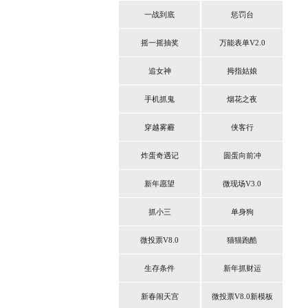
一战到底
惩罚台
摇一摇抽奖
万能表单V2.0
追女神
拇指姑娘
手机抓鬼
烟花之夜
穿越雾霾
侠客行
炸蛋奇遇记
圆蛋向前冲
新年愿望
微现场V3.0
抓小三
单身狗
微投票V8.0
猫猫跑酷
生存条件
新年抓财运
新春闹天宫
微投票V8.0新模板