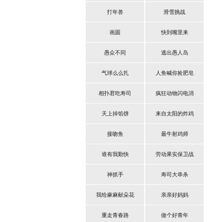
打年兽
滑雪挑战
画圆
快到嘴里来
愚众不同
逃出愚人岛
气球么么扎
人鱼喊你捡肥皂
相扑君吃寿司
疯狂动物闪电消
天上掉馅饼
来自太阳的炸鸡
接吻鱼
最牛射鸡师
谁有我勤快
劳动果实保卫战
神抓手
寿司大串杀
我给麻麻献朵花
亲亲好妈妈
重走青春路
做个好青年