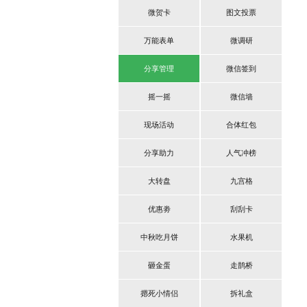
微贺卡
图文投票
万能表单
微调研
分享管理
微信签到
摇一摇
微信墙
现场活动
合体红包
分享助力
人气冲榜
大转盘
九宫格
优惠劵
刮刮卡
中秋吃月饼
水果机
砸金蛋
走鹊桥
摁死小情侣
拆礼盒