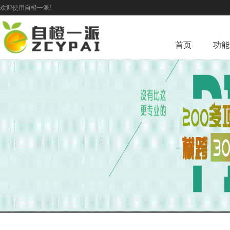
欢迎使用自橙一派!
首页
功能