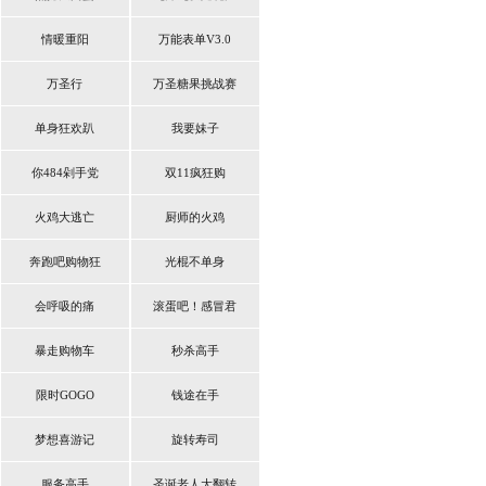
情暖重阳
万能表单V3.0
万圣行
万圣糖果挑战赛
单身狂欢趴
我要妹子
你484剁手党
双11疯狂购
火鸡大逃亡
厨师的火鸡
奔跑吧购物狂
光棍不单身
会呼吸的痛
滚蛋吧！感冒君
暴走购物车
秒杀高手
限时GOGO
钱途在手
梦想喜游记
旋转寿司
服务高手
圣诞老人大翻转