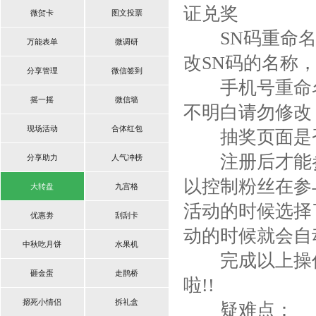
证兑奖
微贺卡
图文投票
SN码重命名为
万能表单
微调研
改SN码的名称
分享管理
微信签到
手机号重命名：
摇一摇
微信墙
不明白请勿修改
现场活动
合体红包
抽奖页面是否
注册后才能参
分享助力
人气冲榜
以控制粉丝在参
大转盘
九宫格
活动的时候选择
优惠劵
刮刮卡
动的时候就会自
中秋吃月饼
水果机
完成以上操作
砸金蛋
走鹊桥
啦!!
摁死小情侣
拆礼盒
疑难点：