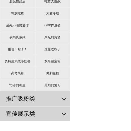
超级甜品店
吃货大挑战
释放吃货
为爱夺戒
至死不渝要爱你
GDP捍卫者
侯局长威武
来坛雄黄酒
接住！粽子！
屈原吃粽子
奥特曼大战小怪兽
欢乐藏宝箱
高考风暴
冲刺金榜
忙碌的考生
最后的复习
推广吸粉类
宣传展示类