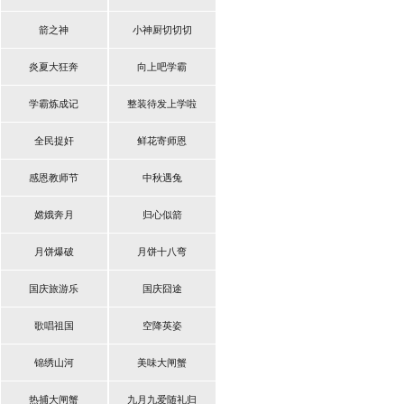
箭之神
小神厨切切切
炎夏大狂奔
向上吧学霸
学霸炼成记
整装待发上学啦
全民捉奸
鲜花寄师恩
感恩教师节
中秋遇兔
嫦娥奔月
归心似箭
月饼爆破
月饼十八弯
国庆旅游乐
国庆囧途
歌唱祖国
空降英姿
锦绣山河
美味大闸蟹
热捕大闸蟹
九月九爱随礼归