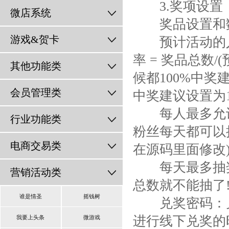
3.奖项设置
微店系统
奖品设置和
游戏&贺卡
预计活动的人
率 = 奖品总数
其他功能类
候都100%中奖
会员管理类
中奖建议设置为
每人最多允许抽
行业功能类
粉丝每天都可以
电商交易类
在源码里面修改
每天最多抽奖次
营销活动类
总数就不能抽了!
谁是情圣
摇钱树
兑奖密码：兑
进行线下兑奖的
我要上头条
微游戏