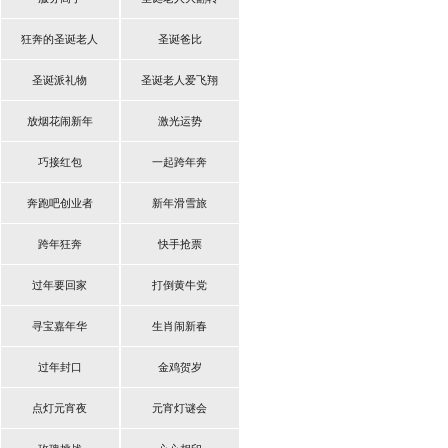
狂奔的圣诞老人
圣诞爸比
圣诞派礼物
圣诞老人爱飞翔
放烟花闹新年
激光运势
巧接红包
一起跨年奔
奔跑吧创业者
新年滑雪旅
跨年狂奔
快手抢票
过年要回家
打倒黄牛党
寻宝嘉年华
生肖闹新春
过年封口
金鸡贺岁
点灯元宵夜
元宵灯谜会