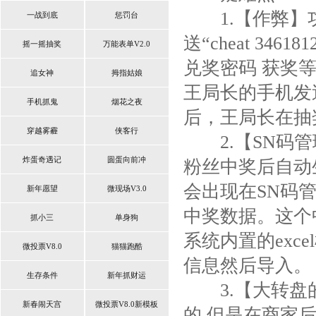
1.【作弊】功
一战到底
惩罚台
送“cheat 346
摇一摇抽奖
万能表单V2.0
兑奖密码 获奖
追女神
拇指姑娘
王局长的手机发送“c
手机抓鬼
烟花之夜
后，王局长在抽
穿越雾霾
侠客行
2.【SN码管
炸蛋奇遇记
圆蛋向前冲
粉丝中奖后自动
会出现在SN码
新年愿望
微现场V3.0
中奖数据。这个
抓小三
单身狗
系统内置的ex
微投票V8.0
猫猫跑酷
信息然后导入。
生存条件
新年抓财运
3.【大转盘的
新春闹天宫
微投票V8.0新模板
的,但是在商家