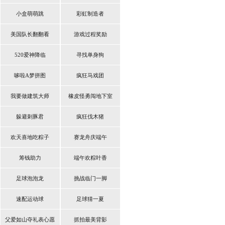
小盒萌萌跳
彩虹制造者
美国队长翻翻看
游戏过程奖励
520爱神降临
寻找单身狗
哆啦A梦拼图
疯狂马戏团
我要做建筑大师
橡皮怪勇闯地下室
躲避刺豚君
疯狂伐木猪
欢天喜地吃粽子
赛龙舟庆端午
筹钱助力
端午欢粽叶香
足球泡泡龙
挑战临门一脚
速配运动球
足球猜一夏
父爱如山夺礼表心愿
抓拍最美背影