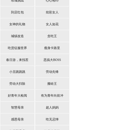
玫瑰挑战
心心相印
到店红包
炫彩女人
女神的礼物
女人如花
城镇改造
贪吃王
吃货征服世界
瘦身卡路里
春日游，来找茬
恶搞大BOSS
小丑跳跳跳
劳动先锋
劳动大扫除
搬砖王
好青年大检阅
有为青年向前冲
智慧母亲
超人妈妈
感恩母亲
吃无忌惮