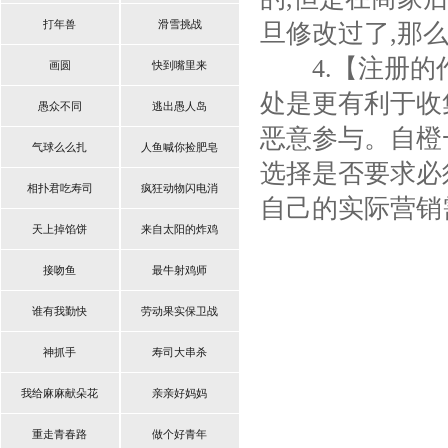
打年兽
滑雪挑战
旦修改过了,那
4.【注册的作
画圆
快到嘴里来
处是更有利于收
愚众不同
逃出愚人岛
恶意参与。
自橙
气球么么扎
人鱼喊你捡肥皂
选择是否要求必
相扑君吃寿司
疯狂动物闪电消
自己的实际营销
天上掉馅饼
来自太阳的炸鸡
接吻鱼
最牛射鸡师
谁有我勤快
劳动果实保卫战
神抓手
寿司大串杀
我给麻麻献朵花
亲亲好妈妈
重走青春路
做个好青年