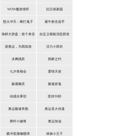
WOW魔兽情怀
抗日保家园
怒火冲天：棒打鬼子
最牛射击选手
海鲜大拼盘：抓个来尝
自定义模板消息群发
鲜
迎奥运，为我加游
活力小雨衣
冰爽跳跃
鹊桥之约
七夕喜相会
爱情天使
躲避幽灵
极速抓鬼
动感水果切
坚持30秒
奥运极速奔跑
奥运圣火传递
撑杆小健将
奥运加油
横冲直撞橄榄球
体操小王子