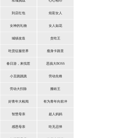
玫瑰挑战
心心相印
到店红包
炫彩女人
女神的礼物
女人如花
城镇改造
贪吃王
吃货征服世界
瘦身卡路里
春日游，来找茬
恶搞大BOSS
小丑跳跳跳
劳动先锋
劳动大扫除
搬砖王
好青年大检阅
有为青年向前冲
智慧母亲
超人妈妈
感恩母亲
吃无忌惮