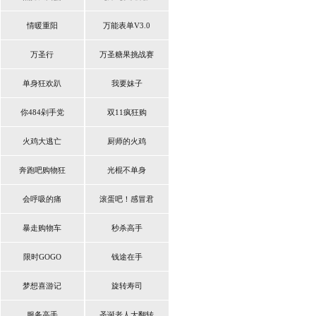
情暖重阳
万能表单V3.0
万圣行
万圣糖果挑战赛
单身狂欢趴
我要妹子
你484剁手党
双11疯狂购
火鸡大逃亡
厨师的火鸡
奔跑吧购物狂
光棍不单身
会呼吸的痛
滚蛋吧！感冒君
暴走购物车
秒杀高手
限时GOGO
钱途在手
梦想喜游记
旋转寿司
服务高手
圣诞老人大翻转