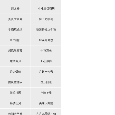
箭之神
小神厨切切切
炎夏大狂奔
向上吧学霸
学霸炼成记
整装待发上学啦
全民捉奸
鲜花寄师恩
感恩教师节
中秋遇兔
嫦娥奔月
归心似箭
月饼爆破
月饼十八弯
国庆旅游乐
国庆囧途
歌唱祖国
空降英姿
锦绣山河
美味大闸蟹
热捕大闸蟹
九月九爱随礼归