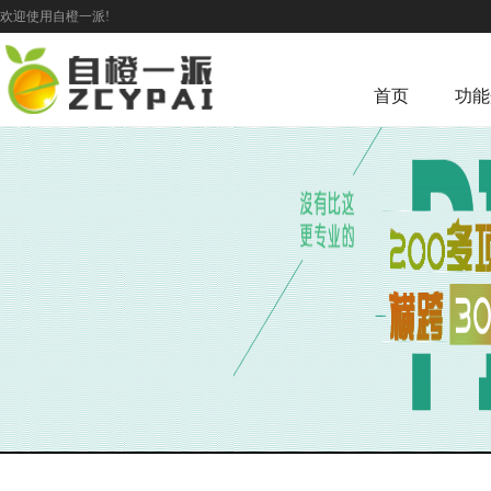
欢迎使用自橙一派!
首页
功能