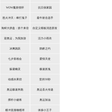
WOW魔兽情怀
抗日保家园
怒火冲天：棒打鬼子
最牛射击选手
海鲜大拼盘：抓个来尝
自定义模板消息群发
鲜
迎奥运，为我加游
活力小雨衣
冰爽跳跃
鹊桥之约
七夕喜相会
爱情天使
躲避幽灵
极速抓鬼
动感水果切
坚持30秒
奥运极速奔跑
奥运圣火传递
撑杆小健将
奥运加油
横冲直撞橄榄球
体操小王子