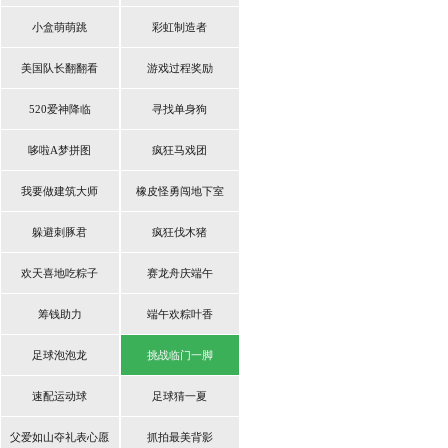
小盒萌萌跳
彩虹制造者
美国队长翻翻看
游戏过程奖励
520爱神降临
寻找单身狗
哆啦A梦拼图
疯狂马戏团
我要做建筑大师
橡皮怪勇闯地下室
躲避刺豚君
疯狂伐木猪
欢天喜地吃粽子
赛龙舟庆端午
筹钱助力
端午欢粽叶香
足球泡泡龙
挑战临门一脚
速配运动球
足球猜一夏
父爱如山夺礼表心愿
抓拍最美背影