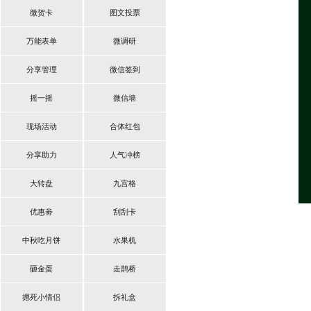
微贺卡
图文投票
万能表单
微调研
分享管理
微信签到
摇一摇
微信墙
现场活动
合体红包
分享助力
人气冲榜
大转盘
九宫格
优惠劵
刮刮卡
中秋吃月饼
水果机
砸金蛋
走鹊桥
摁死小情侣
拆礼盒