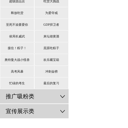
超级甜品店
吃货大挑战
释放吃货
为爱夺戒
至死不渝要爱你
GDP捍卫者
侯局长威武
来坛雄黄酒
接住！粽子！
屈原吃粽子
奥特曼大战小怪兽
欢乐藏宝箱
高考风暴
冲刺金榜
忙碌的考生
最后的复习
推广吸粉类
宣传展示类