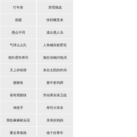
打年兽
滑雪挑战
画圆
快到嘴里来
愚众不同
逃出愚人岛
气球么么扎
人鱼喊你捡肥皂
相扑君吃寿司
疯狂动物闪电消
天上掉馅饼
来自太阳的炸鸡
接吻鱼
最牛射鸡师
谁有我勤快
劳动果实保卫战
神抓手
寿司大串杀
我给麻麻献朵花
亲亲好妈妈
重走青春路
做个好青年