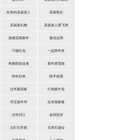
狂奔的圣诞老人
圣诞爸比
圣诞派礼物
圣诞老人爱飞翔
放烟花闹新年
激光运势
巧接红包
一起跨年奔
奔跑吧创业者
新年滑雪旅
跨年狂奔
快手抢票
过年要回家
打倒黄牛党
寻宝嘉年华
生肖闹新春
过年封口
金鸡贺岁
点灯元宵夜
元宵灯谜会