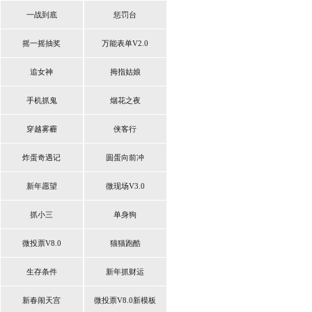
一战到底
惩罚台
摇一摇抽奖
万能表单V2.0
追女神
拇指姑娘
手机抓鬼
烟花之夜
穿越雾霾
侠客行
炸蛋奇遇记
圆蛋向前冲
新年愿望
微现场V3.0
抓小三
单身狗
微投票V8.0
猫猫跑酷
生存条件
新年抓财运
新春闹天宫
微投票V8.0新模板