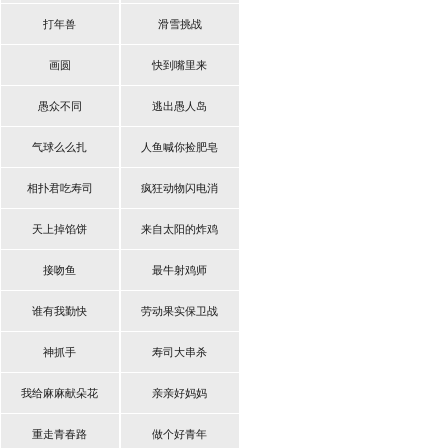
打年兽
滑雪挑战
画圆
快到嘴里来
愚众不同
逃出愚人岛
气球么么扎
人鱼喊你捡肥皂
相扑君吃寿司
疯狂动物闪电消
天上掉馅饼
来自太阳的炸鸡
接吻鱼
最牛射鸡师
谁有我勤快
劳动果实保卫战
神抓手
寿司大串杀
我给麻麻献朵花
亲亲好妈妈
重走青春路
做个好青年