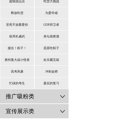
超级甜品店
吃货大挑战
释放吃货
为爱夺戒
至死不渝要爱你
GDP捍卫者
侯局长威武
来坛雄黄酒
接住！粽子！
屈原吃粽子
奥特曼大战小怪兽
欢乐藏宝箱
高考风暴
冲刺金榜
忙碌的考生
最后的复习
推广吸粉类
宣传展示类