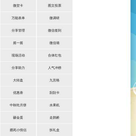
微贺卡
图文投票
万能表单
微调研
分享管理
微信签到
摇一摇
微信墙
现场活动
合体红包
分享助力
人气冲榜
大转盘
九宫格
优惠劵
刮刮卡
中秋吃月饼
水果机
砸金蛋
走鹊桥
摁死小情侣
拆礼盒