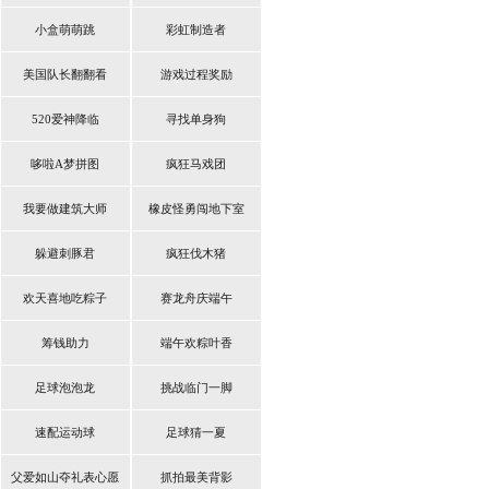
小盒萌萌跳
彩虹制造者
美国队长翻翻看
游戏过程奖励
520爱神降临
寻找单身狗
哆啦A梦拼图
疯狂马戏团
我要做建筑大师
橡皮怪勇闯地下室
躲避刺豚君
疯狂伐木猪
欢天喜地吃粽子
赛龙舟庆端午
筹钱助力
端午欢粽叶香
足球泡泡龙
挑战临门一脚
速配运动球
足球猜一夏
父爱如山夺礼表心愿
抓拍最美背影