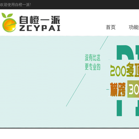
欢迎使用自橙一派!
首页
功能