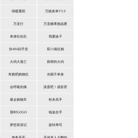
情暖重阳
万能表单V3.0
万圣行
万圣糖果挑战赛
单身狂欢趴
我要妹子
你484剁手党
双11疯狂购
火鸡大逃亡
厨师的火鸡
奔跑吧购物狂
光棍不单身
会呼吸的痛
滚蛋吧！感冒君
暴走购物车
秒杀高手
限时GOGO
钱途在手
梦想喜游记
旋转寿司
服务高手
圣诞老人大翻转