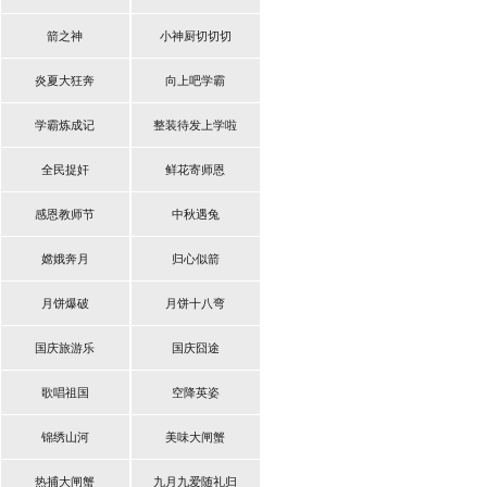
箭之神
小神厨切切切
炎夏大狂奔
向上吧学霸
学霸炼成记
整装待发上学啦
全民捉奸
鲜花寄师恩
感恩教师节
中秋遇兔
嫦娥奔月
归心似箭
月饼爆破
月饼十八弯
国庆旅游乐
国庆囧途
歌唱祖国
空降英姿
锦绣山河
美味大闸蟹
热捕大闸蟹
九月九爱随礼归