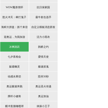
WOW魔兽情怀
抗日保家园
怒火冲天：棒打鬼子
最牛射击选手
海鲜大拼盘：抓个来尝
自定义模板消息群发
鲜
迎奥运，为我加游
活力小雨衣
冰爽跳跃
鹊桥之约
七夕喜相会
爱情天使
躲避幽灵
极速抓鬼
动感水果切
坚持30秒
奥运极速奔跑
奥运圣火传递
撑杆小健将
奥运加油
横冲直撞橄榄球
体操小王子