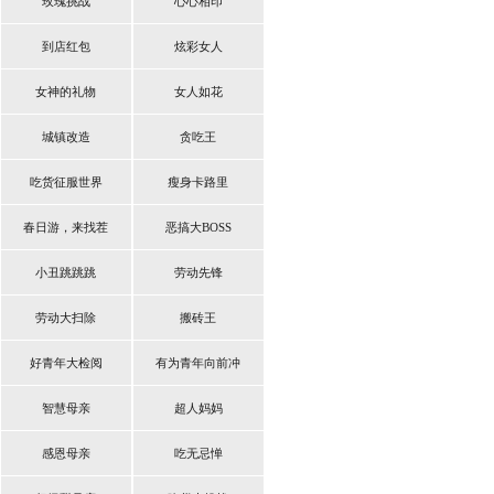
玫瑰挑战
心心相印
到店红包
炫彩女人
女神的礼物
女人如花
城镇改造
贪吃王
吃货征服世界
瘦身卡路里
春日游，来找茬
恶搞大BOSS
小丑跳跳跳
劳动先锋
劳动大扫除
搬砖王
好青年大检阅
有为青年向前冲
智慧母亲
超人妈妈
感恩母亲
吃无忌惮