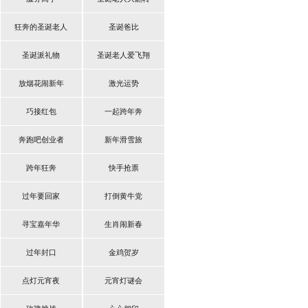
狂奔的圣诞老人
圣诞爸比
圣诞派礼物
圣诞老人爱飞翔
放烟花闹新年
激光运势
巧接红包
一起跨年奔
奔跑吧创业者
新年滑雪旅
跨年狂奔
快手抢票
过年要回家
打倒黄牛党
寻宝嘉年华
生肖闹新春
过年封口
金鸡贺岁
点灯元宵夜
元宵灯谜会