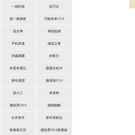
一战到底
惩罚台
摇一摇抽奖
万能表单V2.0
追女神
拇指姑娘
手机抓鬼
烟花之夜
穿越雾霾
侠客行
炸蛋奇遇记
圆蛋向前冲
新年愿望
微现场V3.0
抓小三
单身狗
微投票V8.0
猫猫跑酷
生存条件
新年抓财运
新春闹天宫
微投票V8.0新模板