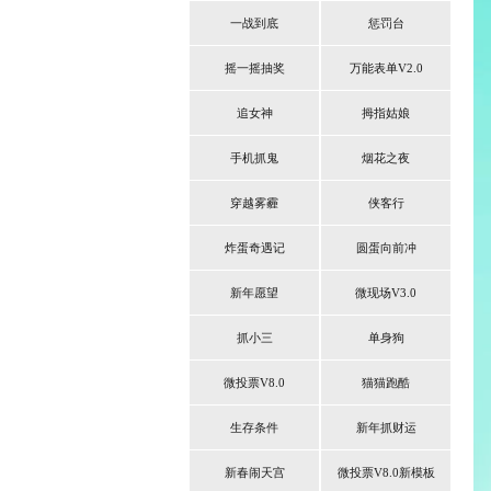
一战到底
惩罚台
摇一摇抽奖
万能表单V2.0
追女神
拇指姑娘
手机抓鬼
烟花之夜
穿越雾霾
侠客行
炸蛋奇遇记
圆蛋向前冲
新年愿望
微现场V3.0
抓小三
单身狗
微投票V8.0
猫猫跑酷
生存条件
新年抓财运
新春闹天宫
微投票V8.0新模板