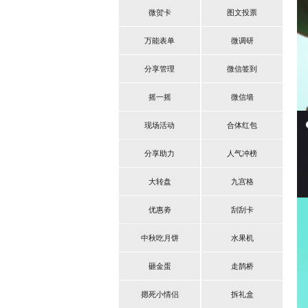
微贺卡
图文投票
万能表单
微调研
分享管理
微信签到
摇一摇
微信墙
现场活动
合体红包
分享助力
人气冲榜
大转盘
九宫格
优惠劵
刮刮卡
中秋吃月饼
水果机
砸金蛋
走鹊桥
摁死小情侣
拆礼盒