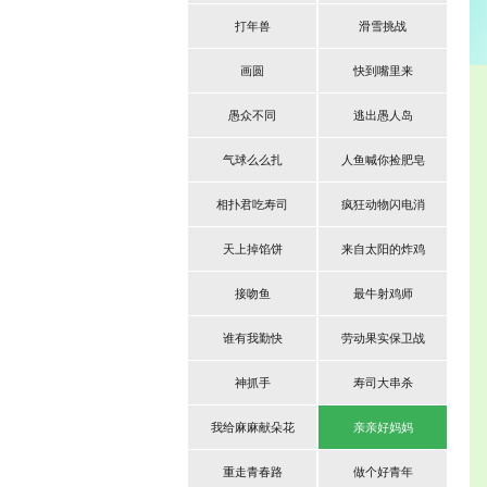
打年兽
滑雪挑战
画圆
快到嘴里来
愚众不同
逃出愚人岛
气球么么扎
人鱼喊你捡肥皂
相扑君吃寿司
疯狂动物闪电消
天上掉馅饼
来自太阳的炸鸡
接吻鱼
最牛射鸡师
谁有我勤快
劳动果实保卫战
神抓手
寿司大串杀
我给麻麻献朵花
亲亲好妈妈
重走青春路
做个好青年