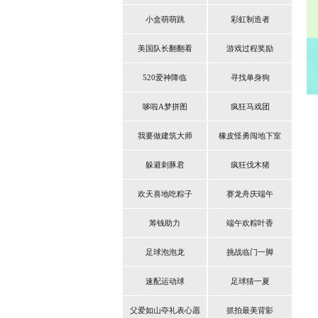
小盒萌萌跳
彩虹制造者
美国队长翻翻看
游戏过程奖励
520爱神降临
寻找单身狗
哆啦A梦拼图
疯狂马戏团
我要做建筑大师
橡皮怪勇闯地下室
躲避刺豚君
疯狂伐木猪
欢天喜地吃粽子
赛龙舟庆端午
筹钱助力
端午欢粽叶香
足球泡泡龙
挑战临门一脚
速配运动球
足球猜一夏
父爱如山夺礼表心愿
抓拍最美背影