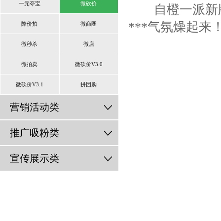
一元夺宝
微砍价
自橙一派
新
***气氛燥起来
降价拍
微商圈
微秒杀
微店
微拍卖
微砍价V3.0
微砍价V3.1
拼团购
营销活动类
推广吸粉类
宣传展示类