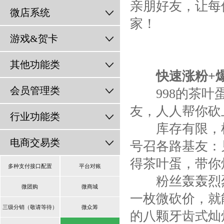
亲朋好友，让每
微店系统
家！
游戏&贺卡
其他功能类
快速涨粉+
会员管理类
998的茶叶蛋
友，人人帮你砍
行业功能类
库存有限，机
电商交易类
号召各路基友：
得茶叶蛋，带你
多种支付接口配置
平台对账
粉丝轰轰烈烈
微团购
微商城
一枚微砍价，就
三级分销（敬请等待）
微众筹
的八颗牙齿式灿