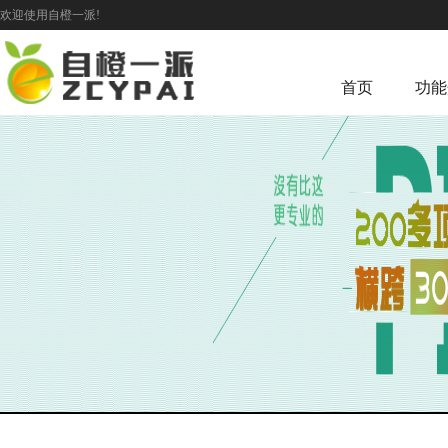
欢迎使用自橙一派!
首页
功能