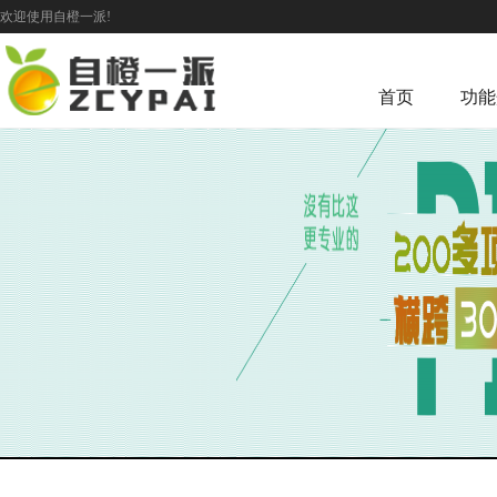
欢迎使用自橙一派!
首页
功能