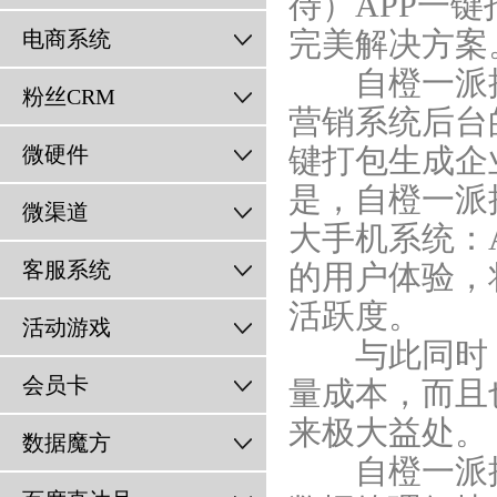
待）APP一
电商系统
完美解决方案
自橙一派
粉丝CRM
营销系统后台
微硬件
键打包生成企
是，
自橙一派
微渠道
大手机系统：A
客服系统
的用户体验，
活跃度。
活动游戏
与此同时， 
会员卡
量成本，而且
来极大益处。
数据魔方
自橙一派