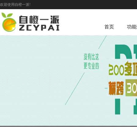
欢迎使用自橙一派!
首页
功能