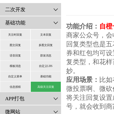
二次开发
基础功能
功能介绍：
自橙
商家公众号，会
关注时回复
文本回复
回复类型也是五
图文回复
多图文回复
券和红包均可设
语音回复
群发消息
复类型，和花样
模板消息
自定义LBS
妙。
自定义菜单
基础功能
应用场景：
比如
微投票啊、微砍
信息授权
高级关注回复
将关注回复设置
APP打包
号，就会收到商
微网站