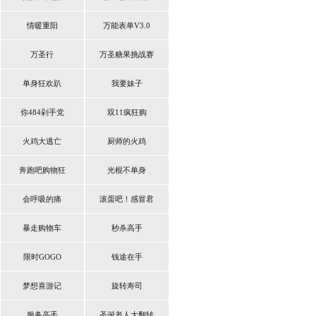
情暖重阳
万能表单V3.0
万圣行
万圣糖果挑战赛
单身狂欢趴
我要妹子
你484剁手党
双11疯狂购
火鸡大逃亡
厨师的火鸡
奔跑吧购物狂
光棍不单身
会呼吸的痛
滚蛋吧！感冒君
暴走购物车
秒杀高手
限时GOGO
钱途在手
梦想喜游记
旋转寿司
服务高手
圣诞老人大翻转