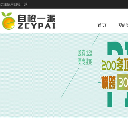
欢迎使用自橙一派!
首页
功能