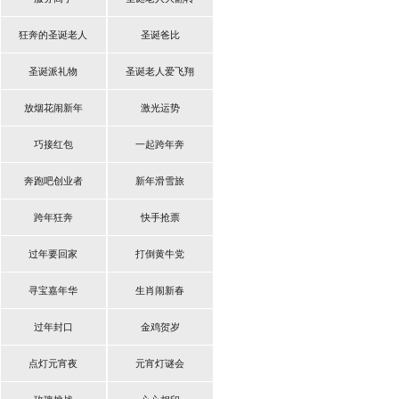
狂奔的圣诞老人
圣诞爸比
圣诞派礼物
圣诞老人爱飞翔
放烟花闹新年
激光运势
巧接红包
一起跨年奔
奔跑吧创业者
新年滑雪旅
跨年狂奔
快手抢票
过年要回家
打倒黄牛党
寻宝嘉年华
生肖闹新春
过年封口
金鸡贺岁
点灯元宵夜
元宵灯谜会