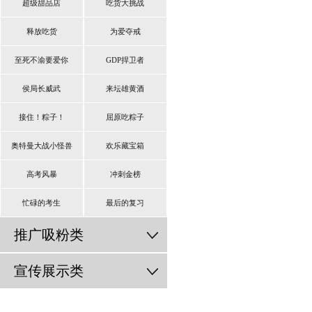
超级甜品店
吃货大挑战
释放吃货
为爱夺戒
至死不渝要爱你
GDP捍卫者
侯局长威武
来坛雄黄酒
接住！粽子！
屈原吃粽子
奥特曼大战小怪兽
欢乐藏宝箱
高考风暴
冲刺金榜
忙碌的考生
最后的复习
推广吸粉类
宣传展示类