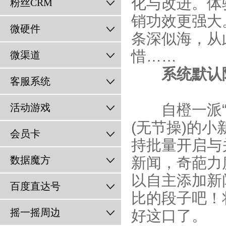
化与改进。体
粉丝CRM
销功效更强大
微硬件
条深似海，从
惜……
微渠道
系统默认
客服系统
自橙一派
活动游戏
(无节操)的
会员卡
持批量开启与
数据魔方
新闻，奇葩力
以自主添加新
百度直达号
比的段子吧！
摇一摇周边
好这口了。