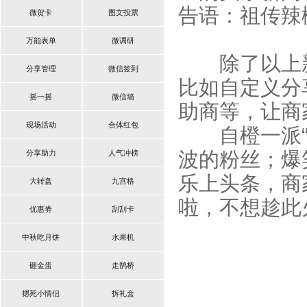
告语：祖传辣
微贺卡
图文投票
万能表单
微调研
除了以上新
分享管理
微信签到
比如自定义分
摇一摇
微信墙
助商等，让商
现场活动
合体红包
自橙一派
波的粉丝；爆
分享助力
人气冲榜
乐上头条，商
大转盘
九宫格
啦，不想趁此
优惠劵
刮刮卡
中秋吃月饼
水果机
砸金蛋
走鹊桥
摁死小情侣
拆礼盒