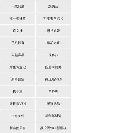
一战到底
惩罚台
摇一摇抽奖
万能表单V2.0
追女神
拇指姑娘
手机抓鬼
烟花之夜
穿越雾霾
侠客行
炸蛋奇遇记
圆蛋向前冲
新年愿望
微现场V3.0
抓小三
单身狗
微投票V8.0
猫猫跑酷
生存条件
新年抓财运
新春闹天宫
微投票V8.0新模板