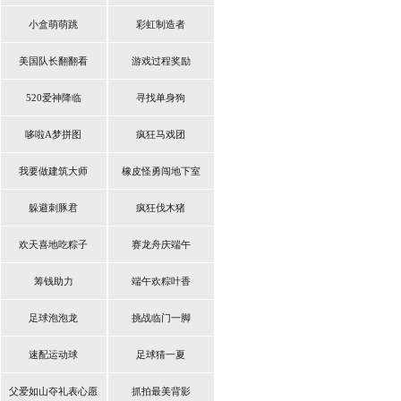
小盒萌萌跳
彩虹制造者
美国队长翻翻看
游戏过程奖励
520爱神降临
寻找单身狗
哆啦A梦拼图
疯狂马戏团
我要做建筑大师
橡皮怪勇闯地下室
躲避刺豚君
疯狂伐木猪
欢天喜地吃粽子
赛龙舟庆端午
筹钱助力
端午欢粽叶香
足球泡泡龙
挑战临门一脚
速配运动球
足球猜一夏
父爱如山夺礼表心愿
抓拍最美背影