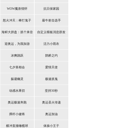
WOW魔兽情怀
抗日保家园
怒火冲天：棒打鬼子
最牛射击选手
海鲜大拼盘：抓个来尝
自定义模板消息群发
鲜
迎奥运，为我加游
活力小雨衣
冰爽跳跃
鹊桥之约
七夕喜相会
爱情天使
躲避幽灵
极速抓鬼
动感水果切
坚持30秒
奥运极速奔跑
奥运圣火传递
撑杆小健将
奥运加油
横冲直撞橄榄球
体操小王子