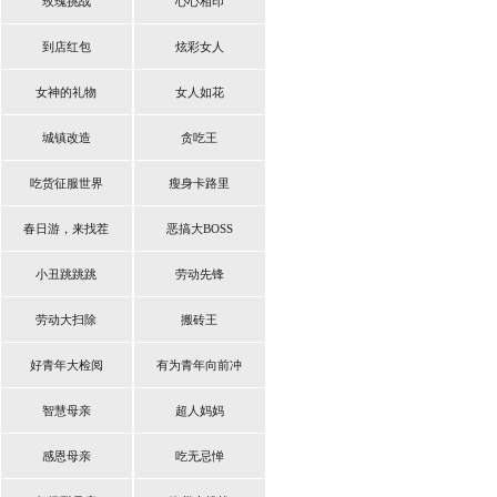
玫瑰挑战
心心相印
到店红包
炫彩女人
女神的礼物
女人如花
城镇改造
贪吃王
吃货征服世界
瘦身卡路里
春日游，来找茬
恶搞大BOSS
小丑跳跳跳
劳动先锋
劳动大扫除
搬砖王
好青年大检阅
有为青年向前冲
智慧母亲
超人妈妈
感恩母亲
吃无忌惮