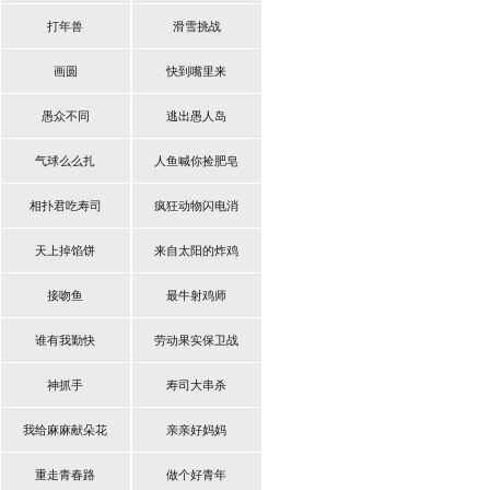
打年兽
滑雪挑战
画圆
快到嘴里来
愚众不同
逃出愚人岛
气球么么扎
人鱼喊你捡肥皂
相扑君吃寿司
疯狂动物闪电消
天上掉馅饼
来自太阳的炸鸡
接吻鱼
最牛射鸡师
谁有我勤快
劳动果实保卫战
神抓手
寿司大串杀
我给麻麻献朵花
亲亲好妈妈
重走青春路
做个好青年