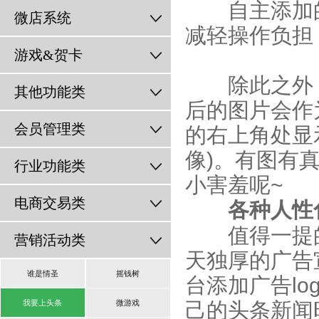
自主添加的
微店系统
减轻操作负担
游戏&贺卡
除此之外，
其他功能类
后的图片会作
会员管理类
的右上角处显
像)。有图有
行业功能类
小害羞呢~
电商交易类
各种人性
值得一提的是
营销活动类
天独厚的广告
谁是情圣
摇钱树
台添加广告l
我要上头条
微游戏
己的头条新闻