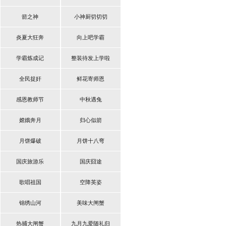
箭之神
小神厨切切切
炎夏大狂奔
向上吧学霸
学霸炼成记
整装待发上学啦
全民捉奸
鲜花寄师恩
感恩教师节
中秋遇兔
嫦娥奔月
归心似箭
月饼爆破
月饼十八弯
国庆旅游乐
国庆囧途
歌唱祖国
空降英姿
锦绣山河
美味大闸蟹
热捕大闸蟹
九月九爱随礼归