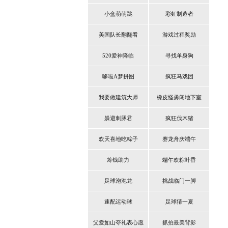
小盒萌萌跳
彩虹制造者
美国队长翻翻看
游戏过程奖励
520爱神降临
寻找单身狗
哆啦A梦拼图
疯狂马戏团
我要做建筑大师
橡皮怪勇闯地下室
躲避刺豚君
疯狂伐木猪
欢天喜地吃粽子
赛龙舟庆端午
筹钱助力
端午欢粽叶香
足球泡泡龙
挑战临门一脚
速配运动球
足球猜一夏
父爱如山夺礼表心愿
抓拍最美背影