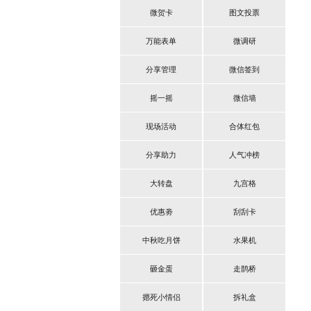
微贺卡
图文投票
万能表单
微调研
分享管理
微信签到
摇一摇
微信墙
现场活动
合体红包
分享助力
人气冲榜
大转盘
九宫格
优惠劵
刮刮卡
中秋吃月饼
水果机
砸金蛋
走鹊桥
摁死小情侣
拆礼盒