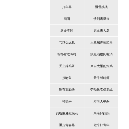
打年兽
滑雪挑战
画圆
快到嘴里来
愚众不同
逃出愚人岛
气球么么扎
人鱼喊你捡肥皂
相扑君吃寿司
疯狂动物闪电消
天上掉馅饼
来自太阳的炸鸡
接吻鱼
最牛射鸡师
谁有我勤快
劳动果实保卫战
神抓手
寿司大串杀
我给麻麻献朵花
亲亲好妈妈
重走青春路
做个好青年