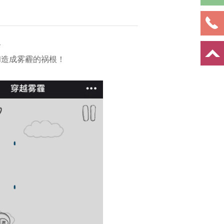
介
和造成雾霾的祸根！