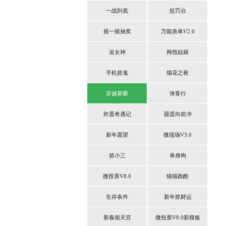
一战到底
惩罚台
摇一摇抽奖
万能表单V2.0
追女神
拇指姑娘
手机抓鬼
烟花之夜
穿越雾霾
侠客行
炸蛋奇遇记
圆蛋向前冲
新年愿望
微现场V3.0
抓小三
单身狗
微投票V8.0
猫猫跑酷
生存条件
新年抓财运
新春闹天宫
微投票V8.0新模板