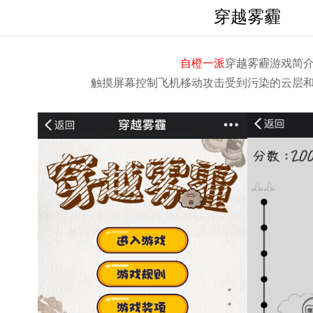
穿越雾霾
自橙一派
穿越雾霾游戏简
触摸屏幕控制飞机移动攻击受到污染的云层