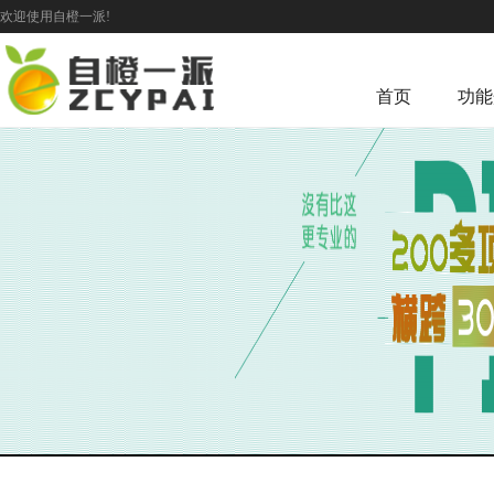
欢迎使用自橙一派!
首页
功能