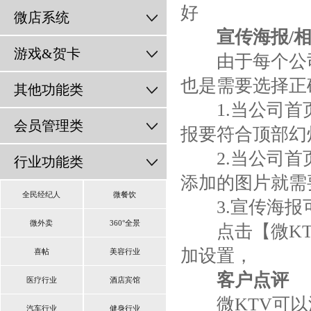
好
微店系统
宣传海报/
游戏&贺卡
由于每个公司
也是需要选择正
其他功能类
1.当公司首页
会员管理类
报要符合顶部幻
2.当公司首页
行业功能类
添加的图片就需
全民经纪人
微餐饮
3.宣传海报
微外卖
360°全景
点击【微KTV
加设置，
喜帖
美容行业
客户点评
医疗行业
酒店宾馆
微KTV可以添
汽车行业
健身行业