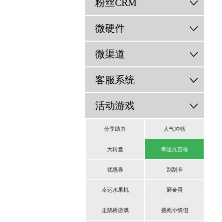
粉丝CRM
微硬件
微渠道
客服系统
活动游戏
分享助力
人气冲榜
大转盘
幸运九宫格
优惠券
刮刮卡
幸运水果机
砸金蛋
走鹊桥游戏
摁死小情侣