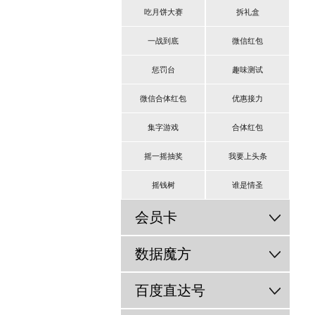
吃月饼大赛
拆礼盒
一战到底
微信红包
惩罚台
趣味测试
微信合体红包
优惠接力
集字游戏
合体红包
摇一摇抽奖
我要上头条
摇钱树
谁是情圣
会员卡
数据魔方
百度直达号