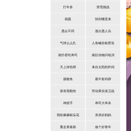
打年兽
滑雪挑战
画圆
快到嘴里来
愚众不同
逃出愚人岛
气球么么扎
人鱼喊你捡肥皂
相扑君吃寿司
疯狂动物闪电消
天上掉馅饼
来自太阳的炸鸡
接吻鱼
最牛射鸡师
谁有我勤快
劳动果实保卫战
神抓手
寿司大串杀
我给麻麻献朵花
亲亲好妈妈
重走青春路
做个好青年