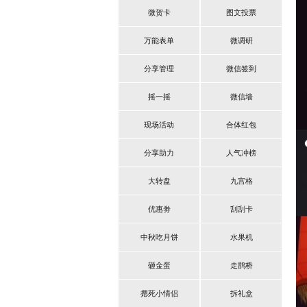
微贺卡
图文投票
万能表单
微调研
分享管理
微信签到
摇一摇
微信墙
现场活动
合体红包
分享助力
人气冲榜
大转盘
九宫格
优惠劵
刮刮卡
中秋吃月饼
水果机
砸金蛋
走鹊桥
摁死小情侣
拆礼盒