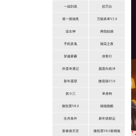
一战到底
惩罚台
摇一摇抽奖
万能表单V2.0
追女神
拇指姑娘
手机抓鬼
烟花之夜
穿越雾霾
侠客行
炸蛋奇遇记
圆蛋向前冲
新年愿望
微现场V3.0
抓小三
单身狗
微投票V8.0
猫猫跑酷
生存条件
新年抓财运
新春闹天宫
微投票V8.0新模板