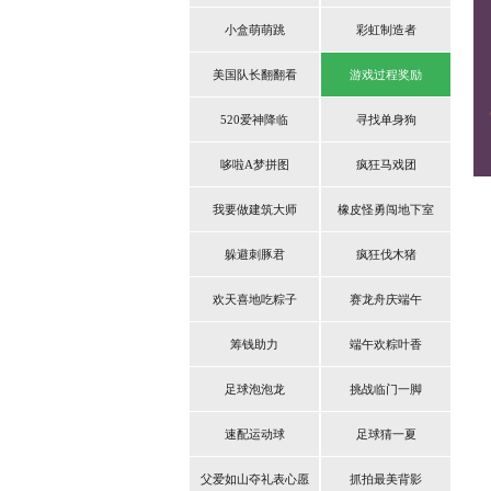
小盒萌萌跳
彩虹制造者
美国队长翻翻看
游戏过程奖励
520爱神降临
寻找单身狗
哆啦A梦拼图
疯狂马戏团
我要做建筑大师
橡皮怪勇闯地下室
躲避刺豚君
疯狂伐木猪
欢天喜地吃粽子
赛龙舟庆端午
筹钱助力
端午欢粽叶香
足球泡泡龙
挑战临门一脚
速配运动球
足球猜一夏
父爱如山夺礼表心愿
抓拍最美背影