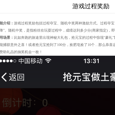
游戏过程奖励
能介绍：
游戏过程奖励包括过程夺宝、随机中奖两种激励方式。过程夺宝
降”。随机中奖，是指粉丝在玩耍过程中，成绩达到多少分(商家指定)，
用场景：
比如奔跑的旅途里出现神秘大礼包，抢元宝的过程中惊现“豪礼”
能捕获意外之喜！或者抢元宝抢到了100分，捡肥皂捡了10个…那么恭喜
赞助礼品的抽奖机会一枚！