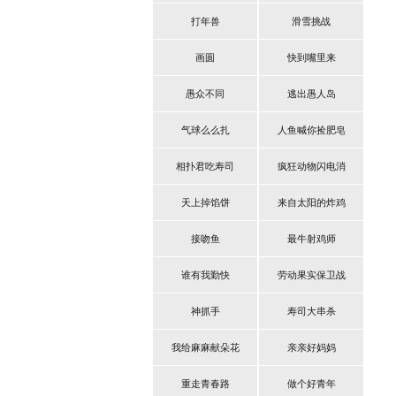
打年兽
滑雪挑战
画圆
快到嘴里来
愚众不同
逃出愚人岛
气球么么扎
人鱼喊你捡肥皂
相扑君吃寿司
疯狂动物闪电消
天上掉馅饼
来自太阳的炸鸡
接吻鱼
最牛射鸡师
谁有我勤快
劳动果实保卫战
神抓手
寿司大串杀
我给麻麻献朵花
亲亲好妈妈
重走青春路
做个好青年