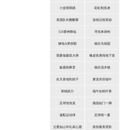
小盒萌萌跳
彩虹制造者
美国队长翻翻看
游戏过程奖励
520爱神降临
寻找单身狗
哆啦A梦拼图
疯狂马戏团
我要做建筑大师
橡皮怪勇闯地下室
躲避刺豚君
疯狂伐木猪
欢天喜地吃粽子
赛龙舟庆端午
筹钱助力
端午欢粽叶香
足球泡泡龙
挑战临门一脚
速配运动球
足球猜一夏
父爱如山夺礼表心愿
抓拍最美背影