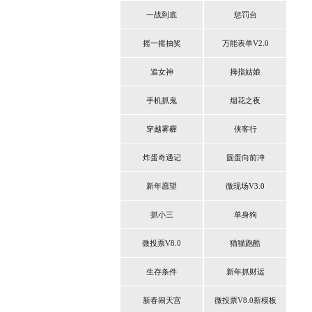
一战到底
惩罚台
摇一摇抽奖
万能表单V2.0
追女神
拇指姑娘
手机抓鬼
烟花之夜
穿越雾霾
侠客行
炸蛋奇遇记
圆蛋向前冲
新年愿望
微现场V3.0
抓小三
单身狗
微投票V8.0
猫猫跑酷
生存条件
新年抓财运
新春闹天宫
微投票V8.0新模板