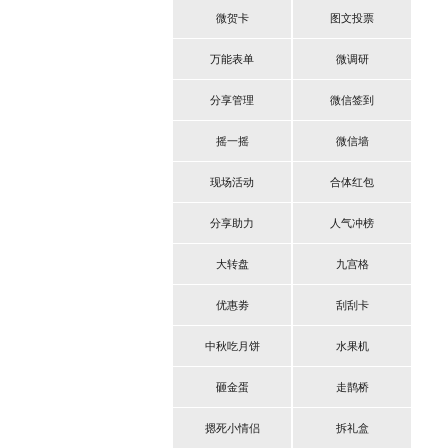
微贺卡
图文投票
万能表单
微调研
分享管理
微信签到
摇一摇
微信墙
现场活动
合体红包
分享助力
人气冲榜
大转盘
九宫格
优惠劵
刮刮卡
中秋吃月饼
水果机
砸金蛋
走鹊桥
摁死小情侣
拆礼盒