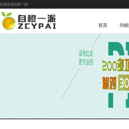
欢迎使用自橙一派!
首页
功能