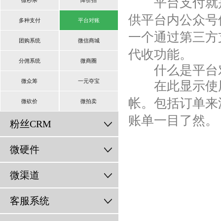
平台支付就是
微秒杀
降价拍
供平台内公众号
多种支付
平台对账
一个通过第三方
团购系统
微信商城
代收功能。
分佣系统
微商圈
什么是平台
微众筹
一元夺宝
在此显示使
帐。
包括订单来
微砍价
微拍卖
账单一目了然。
粉丝CRM
微硬件
微渠道
客服系统